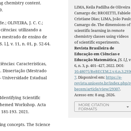
ng chemistry content.
LIMA, Keila Padilha de Oliveira
9.
Camargo de; BROIETTI, Fabiele
Cristiane Dias; LIMA, João Paul
e.; OLIVEIRA, J. C. C.;
Camargo de. The dimensions of
iências: utilizando a
scientific learning in remote
chemistry classes using videos
 mestrado de ensino de
of scientific experiments.
l.], v. 11, n. 01, p. 52-64.
Revista Brasileira de
Educação em Ciências e
Educação Matemática
,
[S. l.]
, v
iências: Características,
6, n. 3, p. 401–427, 2022. DOI:
. Dissertação (Mestrado
10.48075/ReBECEM.2.v.6.n.3.293
7
. Disponível em:
https://e-
– Universidade Estadual
revista.unioeste.br/index.php/r
becem/article/view/29307
.
Acesso em: 8 aug. 2026.
Identifying Scientific
y Themed Workshop. Acta
MORE CITATION
FORMATS
. 181-193. 2021.
ng concepts. The Science