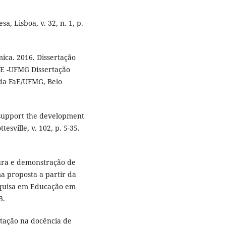
, Lisboa, v. 32, n. 1, p.
ica. 2016. Dissertação
FaE -UFMG Dissertação
 da FaE/UFMG, Belo
to support the development
esville, v. 102, p. 5-35.
ura e demonstração de
a proposta a partir da
esquisa em Educação em
3.
tação na docência de