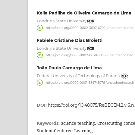
Keila Padilha de Oliveira Camargo de Lima
Londrina State University
https://orcid.org/0000-0002-3607-6790 (unauthenticated)
Fabiele Cristiane Dias Broietti
Londrina State University
https://orcid.org/0000-0002-0638-3036 (unauthenticated)
João Paulo Camargo de Lima
Federal University of Technology of Paraná
https://orcid.org/0000-0001-6847-8076 (unauthenticated)
DOI:
https://doi.org/10.48075/ReBECEM.2.v.6.n
Science teaching, Crosscutting concep
Keywords:
Student-Centered Learning