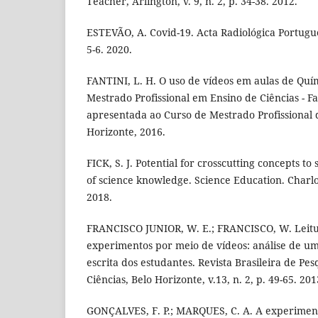
Teacher, Arlington, v. 9, n. 2, p. 34-38. 2012.
ESTEVÃO, A. Covid-19. Acta Radiológica Portuguesa
5-6. 2020.
FANTINI, L. H. O uso de vídeos em aulas de Quím
Mestrado Profissional em Ensino de Ciências - 
apresentada ao Curso de Mestrado Profissional
Horizonte, 2016.
FICK, S. J. Potential for crosscutting concepts 
of science knowledge. Science Education. Charlott
2018.
FRANCISCO JUNIOR, W. E.; FRANCISCO, W. Leit
experimentos por meio de vídeos: análise de um
escrita dos estudantes. Revista Brasileira de P
Ciências, Belo Horizonte, v.13, n. 2, p. 49-65. 201
GONÇALVES, F. P.; MARQUES, C. A. A experimen