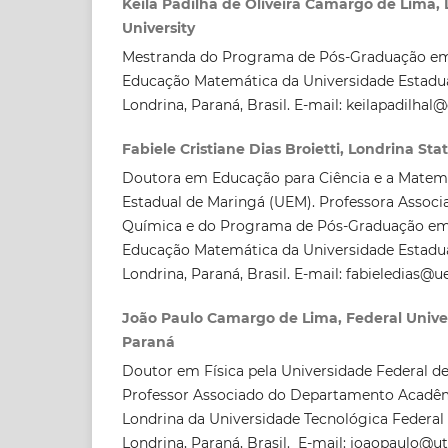
Keila Padilha de Oliveira Camargo de Lima, 
University
Mestranda do Programa de Pós-Graduação em 
Educação Matemática da Universidade Estadua
Londrina, Paraná, Brasil. E-mail: keilapadilha
Fabiele Cristiane Dias Broietti, Londrina Sta
Doutora em Educação para Ciência e a Matemá
Estadual de Maringá (UEM). Professora Assoc
Química e do Programa de Pós-Graduação em 
Educação Matemática da Universidade Estadua
Londrina, Paraná, Brasil. E-mail: fabieledias@ue
João Paulo Camargo de Lima, Federal Univer
Paraná
Doutor em Física pela Universidade Federal d
Professor Associado do Departamento Acadêm
Londrina da Universidade Tecnológica Federal
Londrina, Paraná, Brasil. E-mail: joaopaulo@ut