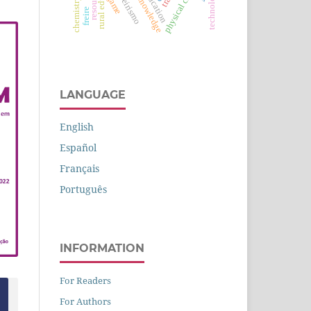
popular knowledge
physical chemistry
rural education
tropeirismo
technology
resource
game
freire
LANGUAGE
English
Español
Français
Português
INFORMATION
For Readers
For Authors