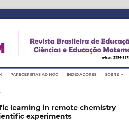
M
PARECERISTAS AD HOC
INDEXADORES
SOBRE
a
fic learning in remote chemistry
ientific experiments