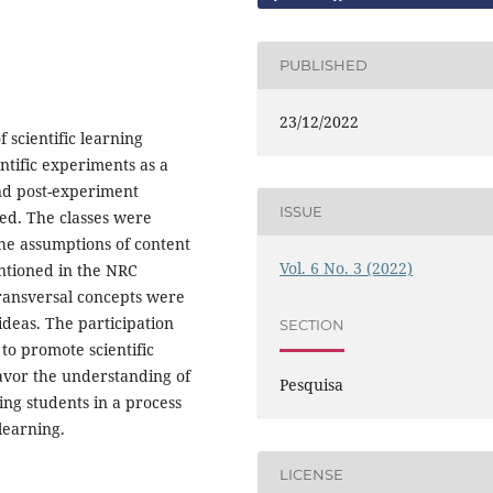
PUBLISHED
23/12/2022
 scientific learning
ntific experiments as a
and post-experiment
ISSUE
zed. The classes were
he assumptions of content
Vol. 6 No. 3 (2022)
mentioned in the NRC
transversal concepts were
 ideas. The participation
SECTION
 to promote scientific
 favor the understanding of
Pesquisa
ing students in a process
 learning.
LICENSE