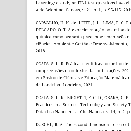
Learning: a study on PISA test questions involvi
Acta Scientiae, Canoas, v. 21, n. 1, p. 95-115. 201
CARVALHO, H. N. de; LEITE, J. L.; LIMA, R. C. P. d
DELGADO, O. T. A experimentação no ensino de c
química como proposta para experimentação no
ciências. Ambiente: Gestão e Desenvolvimento, [S. 
2018.
COSTA, S. L. R. Práticas científicas no ensino de c
compreensões e contextos das publicações. 2021
em Ensino de Ciências e Educação Matemática) 
de Londrina, Londrina, 2021.
COSTA, S. L. R.; BROIETTI, F. C. D.; OBARA, C. E. 
Practices in a Science, Technology and Societ
Didactica Napocensia, Cluj-Napoca, v. 14, n. 2, p
DUSCHL, R. A. The second dimension—crosscutti