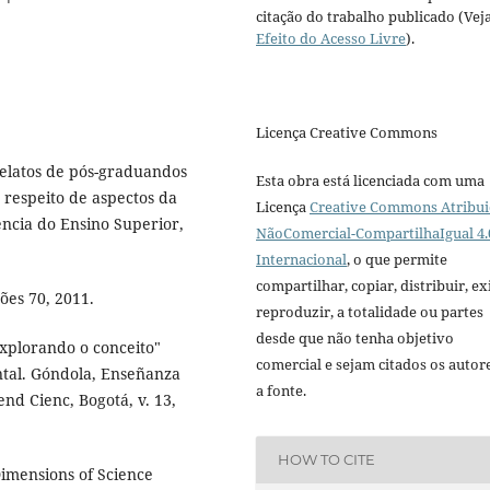
citação do trabalho publicado (Vej
Efeito do Acesso Livre
).
Licença Creative Commons
Relatos de pós-graduandos
Esta obra está licenciada com uma
respeito de aspectos da
Licença
Creative Commons Atribui
ncia do Ensino Superior,
NãoComercial-CompartilhaIgual 4.
Internacional
, o que permite
compartilhar, copiar, distribuir, exi
ões 70, 2011.
reproduzir, a totalidade ou partes
desde que não tenha objetivo
Explorando o conceito"
comercial e sejam citados os autor
tal. Góndola, Enseñanza
a fonte.
nd Cienc, Bogotá, v. 13,
HOW TO CITE
 Dimensions of Science