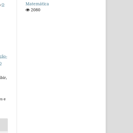
Matemática
a
O
2080
ção-
0
bir,
es e