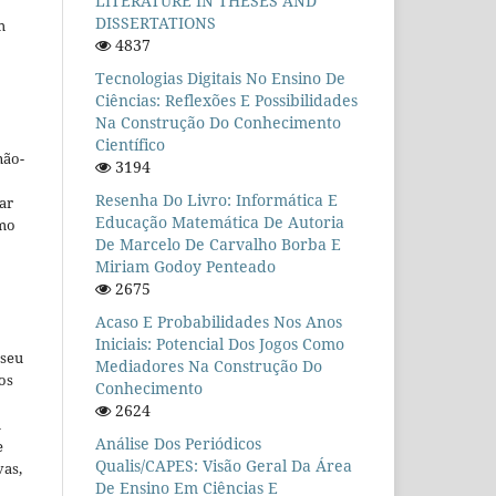
LITERATURE IN THESES AND
DISSERTATIONS
m
4837
Tecnologias Digitais No Ensino De
Ciências: Reflexões E Possibilidades
Na Construção Do Conhecimento
Científico
não-
3194
Resenha Do Livro: Informática E
car
Educação Matemática De Autoria
omo
De Marcelo De Carvalho Borba E
Miriam Godoy Penteado
2675
Acaso E Probabilidades Nos Anos
Iniciais: Potencial Dos Jogos Como
 seu
Mediadores Na Construção Do
os
Conhecimento
2624
u
Análise Dos Periódicos
e
Qualis/CAPES: Visão Geral Da Área
vas,
De Ensino Em Ciências E