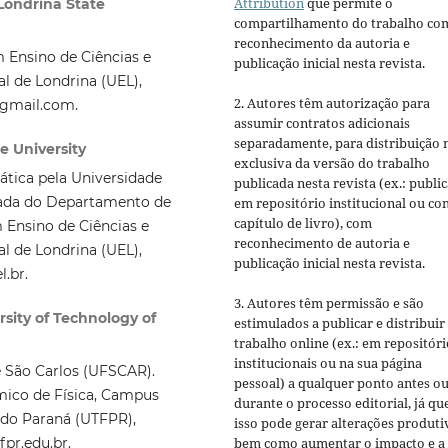
Attribution
que permite o
Londrina State
compartilhamento do trabalho co
reconhecimento da autoria e
Ensino de Ciências e
publicação inicial nesta revista.
l de Londrina (UEL),
2. Autores têm autorização para
l@gmail.com.
assumir contratos adicionais
separadamente, para distribuição 
te University
exclusiva da versão do trabalho
tica pela Universidade
publicada nesta revista (ex.: publi
iada do Departamento de
em repositório institucional ou c
capítulo de livro), com
Ensino de Ciências e
reconhecimento de autoria e
l de Londrina (UEL),
publicação inicial nesta revista.
l.br.
3. Autores têm permissão e são
sity of Technology of
estimulados a publicar e distribuir
trabalho online (ex.: em repositóri
institucionais ou na sua página
e São Carlos (UFSCAR).
pessoal) a qualquer ponto antes o
ico de Física, Campus
durante o processo editorial, já qu
 do Paraná (UTFPR),
isso pode gerar alterações produti
bem como aumentar o impacto e a
fpr.edu.br.