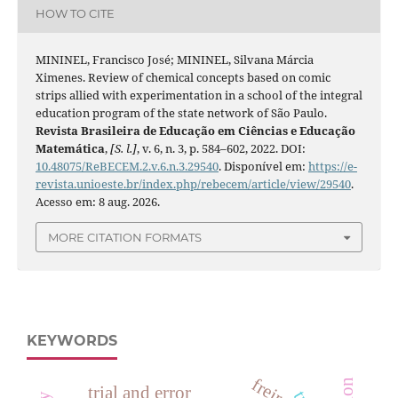
HOW TO CITE
MININEL, Francisco José; MININEL, Silvana Márcia
Ximenes. Review of chemical concepts based on comic
strips allied with experimentation in a school of the integral
education program of the state network of São Paulo.
Revista Brasileira de Educação em Ciências e Educação
Matemática
,
[S. l.]
, v. 6, n. 3, p. 584–602, 2022. DOI:
10.48075/ReBECEM.2.v.6.n.3.29540
. Disponível em:
https://e-
revista.unioeste.br/index.php/rebecem/article/view/29540
.
Acesso em: 8 aug. 2026.
MORE CITATION FORMATS
KEYWORDS
freire
trial and error