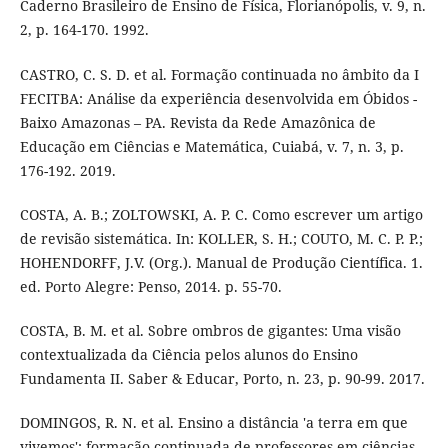
Caderno Brasileiro de Ensino de Física, Florianópolis, v. 9, n.
2, p. 164-170. 1992.
CASTRO, C. S. D. et al. Formação continuada no âmbito da I
FECITBA: Análise da experiência desenvolvida em Óbidos -
Baixo Amazonas – PA. Revista da Rede Amazônica de
Educação em Ciências e Matemática, Cuiabá, v. 7, n. 3, p.
176-192. 2019.
COSTA, A. B.; ZOLTOWSKI, A. P. C. Como escrever um artigo
de revisão sistemática. In: KOLLER, S. H.; COUTO, M. C. P. P.;
HOHENDORFF, J.V. (Org.). Manual de Produção Científica. 1.
ed. Porto Alegre: Penso, 2014. p. 55-70.
COSTA, B. M. et al. Sobre ombros de gigantes: Uma visão
contextualizada da Ciência pelos alunos do Ensino
Fundamenta II. Saber & Educar, Porto, n. 23, p. 90-99. 2017.
DOMINGOS, R. N. et al. Ensino a distância 'a terra em que
vivemos': formação continuada de professores em ciências