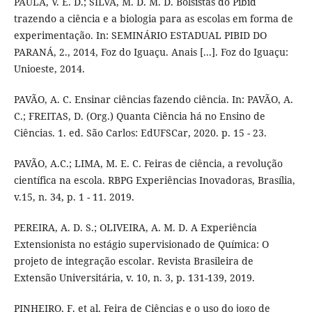
PAULA, V. E. D.; SILVA, M. D. M. D. Bolsistas do Pibid
trazendo a ciência e a biologia para as escolas em forma de
experimentação. In: SEMINÁRIO ESTADUAL PIBID DO
PARANÁ, 2., 2014, Foz do Iguaçu. Anais [...]. Foz do Iguaçu:
Unioeste, 2014.
PAVÃO, A. C. Ensinar ciências fazendo ciência. In: PAVÃO, A.
C.; FREITAS, D. (Org.) Quanta Ciência há no Ensino de
Ciências. 1. ed. São Carlos: EdUFSCar, 2020. p. 15 - 23.
PAVÃO, A.C.; LIMA, M. E. C. Feiras de ciência, a revolução
científica na escola. RBPG Experiências Inovadoras, Brasília,
v.15, n. 34, p. 1 - 11. 2019.
PEREIRA, A. D. S.; OLIVEIRA, A. M. D. A Experiência
Extensionista no estágio supervisionado de Química: O
projeto de integração escolar. Revista Brasileira de
Extensão Universitária, v. 10, n. 3, p. 131-139, 2019.
PINHEIRO, F. et al. Feira de Ciências e o uso do jogo de