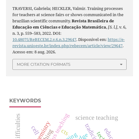
TRAVERSI, Gabriela; HECKLER, Valmir. Training processes
for teachers at science fairs or shows communicated in the
brazilian scientific community.
Revista Brasileira de
Educação em Ciências e Educação Matemática
,
[S. l.]
, v. 6,
n. 3, p. 559–583, 2022. DOI:
10.48075/ReBECEM.2.v.6.n.3.29647
. Disponível em:
https://e-
revista.unioeste.br/index.php/rebecem/article/view/29647
.
Acesso em: 8 aug. 2026.
MORE CITATION FORMATS
KEYWORDS
calculus teaching
science teaching
cell
cts
teaching
learning