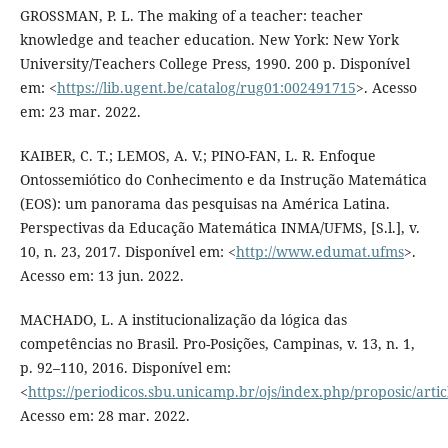
GROSSMAN, P. L. The making of a teacher: teacher
knowledge and teacher education. New York: New York
University/Teachers College Press, 1990. 200 p. Disponível
em: <
https://lib.ugent.be/catalog/rug01:002491715
>. Acesso
em: 23 mar. 2022.
KAIBER, C. T.; LEMOS, A. V.; PINO-FAN, L. R. Enfoque
Ontossemiótico do Conhecimento e da Instrução Matemática
(EOS): um panorama das pesquisas na América Latina.
Perspectivas da Educação Matemática INMA/UFMS, [S.l.], v.
10, n. 23, 2017. Disponível em: <
http://www.edumat.ufms
>.
Acesso em: 13 jun. 2022.
MACHADO, L. A institucionalização da lógica das
competências no Brasil. Pro-Posições, Campinas, v. 13, n. 1,
p. 92–110, 2016. Disponível em:
<
https://periodicos.sbu.unicamp.br/ojs/index.php/proposic/arti
Acesso em: 28 mar. 2022.