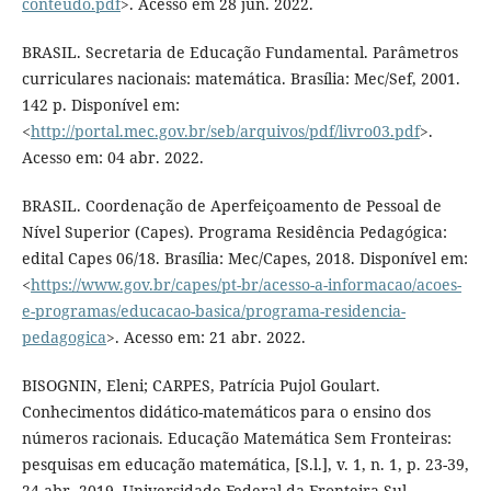
conteudo.pdf
>. Acesso em 28 jun. 2022.
BRASIL. Secretaria de Educação Fundamental. Parâmetros
curriculares nacionais: matemática. Brasília: Mec/Sef, 2001.
142 p. Disponível em:
<
http://portal.mec.gov.br/seb/arquivos/pdf/livro03.pdf
>.
Acesso em: 04 abr. 2022.
BRASIL. Coordenação de Aperfeiçoamento de Pessoal de
Nível Superior (Capes). Programa Residência Pedagógica:
edital Capes 06/18. Brasília: Mec/Capes, 2018. Disponível em:
<
https://www.gov.br/capes/pt-br/acesso-a-informacao/acoes-
e-programas/educacao-basica/programa-residencia-
pedagogica
>. Acesso em: 21 abr. 2022.
BISOGNIN, Eleni; CARPES, Patrícia Pujol Goulart.
Conhecimentos didático-matemáticos para o ensino dos
números racionais. Educação Matemática Sem Fronteiras:
pesquisas em educação matemática, [S.l.], v. 1, n. 1, p. 23-39,
24 abr. 2019. Universidade Federal da Fronteira Sul.