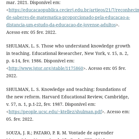
mar. 2021. Disponível em:
<
https://educacaopublica.cecierj.edu.br/artigos/21/7/reconheci
de-saberes-de-matematica-proporcionado-pela-educacao-a-
distancia-um-estudo-da-educacao-de-jovense-adultos
>.
Acesso em: 05 fev. 2022.
SHULMAN, L. S. Those who understand knowledge growth
in teaching. Educational Researcher, New York, v. 15, n. 2,
p. 4-14, fev. 1986. Disponível em:
<
http://www.jstor.org/stable/1175860
>. Acesso em: 05 fev.
2022.
SHULMAN, L. S. Knowledge and teaching: foundations of
the new reform. Harvard Educational Review, Cambridge,
v. 57, n. 1, p.1-22, fev. 1987. Disponível em:
<
https://people.ucsc.edu/~ktellez/shulman.pdf
>. Acesso em:
05. fev. 2022.
SOUZA, J. R.; PATARO, P. R. M. Vontade de aprender