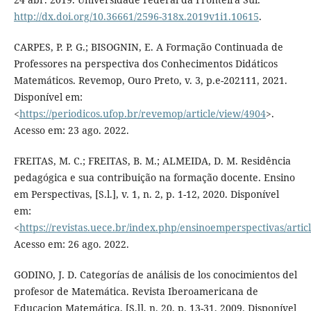
http://dx.doi.org/10.36661/2596-318x.2019v1i1.10615
.
CARPES, P. P. G.; BISOGNIN, E. A Formação Continuada de
Professores na perspectiva dos Conhecimentos Didáticos
Matemáticos. Revemop, Ouro Preto, v. 3, p.e-202111, 2021.
Disponível em:
<
https://periodicos.ufop.br/revemop/article/view/4904
>.
Acesso em: 23 ago. 2022.
FREITAS, M. C.; FREITAS, B. M.; ALMEIDA, D. M. Residência
pedagógica e sua contribuição na formação docente. Ensino
em Perspectivas, [S.l.], v. 1, n. 2, p. 1-12, 2020. Disponível
em:
<
https://revistas.uece.br/index.php/ensinoemperspectivas/artic
Acesso em: 26 ago. 2022.
GODINO, J. D. Categorías de análisis de los conocimientos del
profesor de Matemática. Revista Iberoamericana de
Educacion Matemática, [S.l], n. 20, p. 13-31, 2009. Disponível