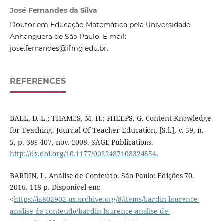
José Fernandes da Silva
Doutor em Educação Matemática pela Universidade
Anhanguera de São Paulo. E-mail:
jose.fernandes@ifmg.edu.br.
REFERENCES
BALL, D. L.; THAMES, M. H.; PHELPS, G. Content Knowledge
for Teaching. Journal Of Teacher Education, [S.l.], v. 59, n.
5, p. 389-407, nov. 2008. SAGE Publications.
http://dx.doi.org/10.1177/0022487108324554
.
BARDIN, L. Análise de Conteúdo. São Paulo: Edições 70.
2016. 118 p. Disponível em:
<
https://ia802902.us.archive.org/8/items/bardin-laurence-
analise-de-conteudo/bardin-laurence-analise-de-