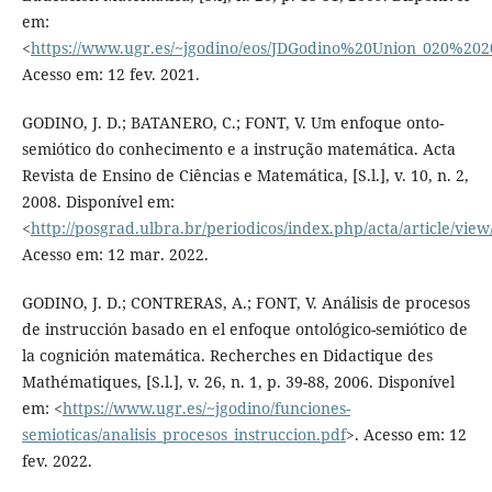
em:
<
https://www.ugr.es/~jgodino/eos/JDGodino%20Union_020%202
Acesso em: 12 fev. 2021.
GODINO, J. D.; BATANERO, C.; FONT, V. Um enfoque onto-
semiótico do conhecimento e a instrução matemática. Acta
Revista de Ensino de Ciências e Matemática, [S.l.], v. 10, n. 2,
2008. Disponível em:
<
http://posgrad.ulbra.br/periodicos/index.php/acta/article/view
Acesso em: 12 mar. 2022.
GODINO, J. D.; CONTRERAS, A.; FONT, V. Análisis de procesos
de instrucción basado en el enfoque ontológico-semiótico de
la cognición matemática. Recherches en Didactique des
Mathématiques, [S.l.], v. 26, n. 1, p. 39-88, 2006. Disponível
em: <
https://www.ugr.es/~jgodino/funciones-
semioticas/analisis_procesos_instruccion.pdf
>. Acesso em: 12
fev. 2022.