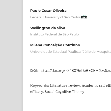
Paulo Cesar Oliveira
Federal University of São Carlos
Wellington da Silva
Instituto Federal de São Paulo
Milena Conceição Coutinho
Universidade Estadual Paulista "Júlio de Mesquita
DOI:
https://doi.org/10.48075/ReBECEM.2.v.6.n
Literature review, Academic self-effi
Keywords:
efficacy, Social Cognitive Theory