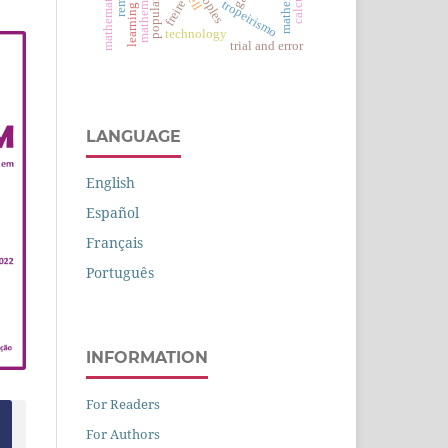
cell
tropeirismo
freire
technology
trial and error
LANGUAGE
English
Español
Français
Português
INFORMATION
For Readers
For Authors