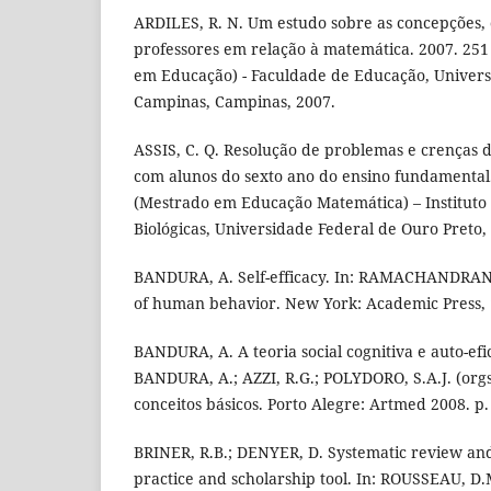
ARDILES, R. N. Um estudo sobre as concepções, 
professores em relação à matemática. 2007. 251 
em Educação) - Faculdade de Educação, Univers
Campinas, Campinas, 2007.
ASSIS, C. Q. Resolução de problemas e crenças d
com alunos do sexto ano do ensino fundamental. 
(Mestrado em Educação Matemática) – Instituto 
Biológicas, Universidade Federal de Ouro Preto,
BANDURA, A. Self-efficacy. In: RAMACHANDRAN, V
of human behavior. New York: Academic Press, 1
BANDURA, A. A teoria social cognitiva e auto-efic
BANDURA, A.; AZZI, R.G.; POLYDORO, S.A.J. (orgs.
conceitos básicos. Porto Alegre: Artmed 2008. p.
BRINER, R.B.; DENYER, D. Systematic review and
practice and scholarship tool. In: ROUSSEAU, D.