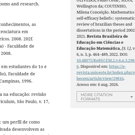
ooms and research.
Wellington da; COUTINHO,
Milena Conceição. Mathematics
self-efficacy beliefs:: systematic
review of brazilian theses and
conhecimentos, as
dissertations in the period 2002
icenciatura em
2021.
Revista Brasileira de
cos. 2008. 202f.
Educação em Ciências e
a) - Faculdade de
Educação Matemática
,
[S. l.]
, v
 2008.
6, n. 3, p. 464–489, 2022. DOI:
10.48075/ReBECEM.2.v.6.n.3.298
6
. Disponível em:
https://e-
 em estudantes do 1o e
revista.unioeste.br/index.php/r
ão), Faculdade de
becem/article/view/29816
.
Campinas, 1996.
Acesso em: 6 aug. 2026.
ia na educação: revisão
MORE CITATION
FORMATS
iculum, São Paulo, v. 17,
: um perfil de como
rivada desenvolvem as