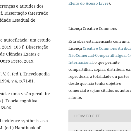
Efeito do Acesso Livre
).
crenças e atitudes dos
f. Dissertação (Mestrado
idade Estadual de
Licença Creative Commons
e autoeficácia: um estudo
Esta obra está licenciada com uma
2019. 103 f. Dissertação
Licença
Creative Commons Atribui
de Ciências Exatas e
NãoComercial-CompartilhaIgual 4.
 Ouro Preto, 2019.
Internacional
, o que permite
compartilhar, copiar, distribuir, exi
. S. (ed.). Encyclopedia
reproduzir, a totalidade ou partes
994, v.4, p.71-81.
desde que não tenha objetivo
comercial e sejam citados os autor
ácia: uma visão geral. In:
a fonte.
). Teoria cognitiva:
 69-96.
HOW TO CITE
 evidence synthesis as a
M. (ed.) Handbook of
OLIVEIRA, Paulo Cesar; SILVA,