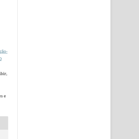
ção-
0
bir,
es e