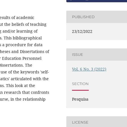
PUBLISHED
esults of academic
t the beliefs of teaching
g and/or learning of
23/12/2022
. This bibliographical
s a procedure for data
Theses and Dissertations of
ISSUE
r Education Personnel
Dissertations. The
Vol. 6 No. 3 (2022)
use of the keywords 'self-
matics' articulated with the
SECTION
s. This look at the
 in research that confronts
Pesquisa
urse, in the relationship
LICENSE