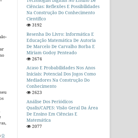
Tecnologias Digitais No Ensino De
Ciências: Reflexões E Possibilidades
Na Construção Do Conhecimento
Científico
3192
Resenha Do Livro: Informática E
não-
Educação Matemática De Autoria
De Marcelo De Carvalho Borba E
car
Miriam Godoy Penteado
omo
2674
Acaso E Probabilidades Nos Anos
Iniciais: Potencial Dos Jogos Como
Mediadores Na Construção Do
Conhecimento
 seu
2623
os
Análise Dos Periódicos
Qualis/CAPES: Visão Geral Da Área
u
De Ensino Em Ciências E
e
Matemática
vas,
2077
a
O