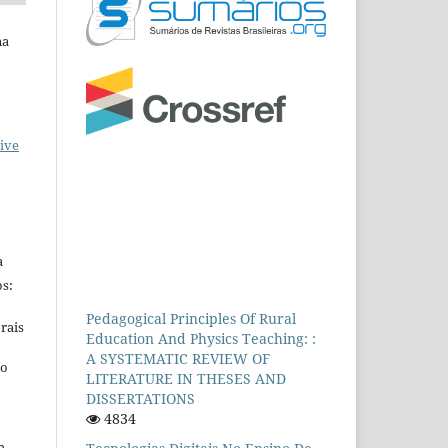
na
ive
a
s:
Pedagogical Principles Of Rural
rais
Education And Physics Teaching: :
A SYSTEMATIC REVIEW OF
ho
LITERATURE IN THESES AND
DISSERTATIONS
4834
m