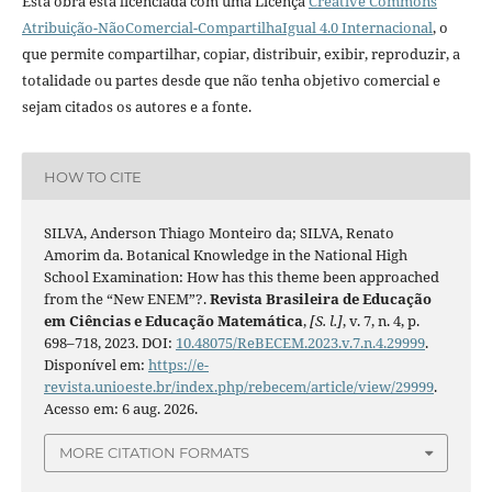
Esta obra está licenciada com uma Licença
Creative Commons
Atribuição-NãoComercial-CompartilhaIgual 4.0 Internacional
, o
que permite compartilhar, copiar, distribuir, exibir, reproduzir, a
totalidade ou partes desde que não tenha objetivo comercial e
sejam citados os autores e a fonte.
HOW TO CITE
SILVA, Anderson Thiago Monteiro da; SILVA, Renato
Amorim da. Botanical Knowledge in the National High
School Examination: How has this theme been approached
from the “New ENEM”?.
Revista Brasileira de Educação
em Ciências e Educação Matemática
,
[S. l.]
, v. 7, n. 4, p.
698–718, 2023. DOI:
10.48075/ReBECEM.2023.v.7.n.4.29999
.
Disponível em:
https://e-
revista.unioeste.br/index.php/rebecem/article/view/29999
.
Acesso em: 6 aug. 2026.
MORE CITATION FORMATS