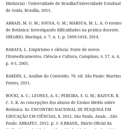
Distância) - Universidade de Brasília/Universidade Estadual
de Goiás, Brasília, 2011.
ARRAIS, M. G. M.; SOUSA, G. M.; MARSUA, M. L. A. O ensino
de Botânica: Investigando dificuldades na prática docente.
SBEnBIO, Maringá, v. 7, n. 1, p. 5409-5418, 2014.
BARATA, L. Empirismo e ciência: Fonte de novos
Fitomedicamentos. Ciência e Cultura, Campinas, v. 57, n. 4,
p. 4-5, 2005.
BARDIN, L. Análise do Conteúdo. 70. ed. São Paulo: Martins
Fontes, 2011.
BOCKI, A. C.; LEONES, A. S.; PEREIRA, S. G. M.; RAZUCK, R.
C. S. R. As concepções dos alunos de Ensino Médio sobre
Botânica. In: ENCONTRO NACIONAL DE PESQUISA EM
EDUCAÇÃO EM CIÊNCIAS, 8, 2012, São Paulo. Anais ...São
Paulo: ABRAPEC, 2012. p. 1- 8.BRASIL. Diário Oficial da