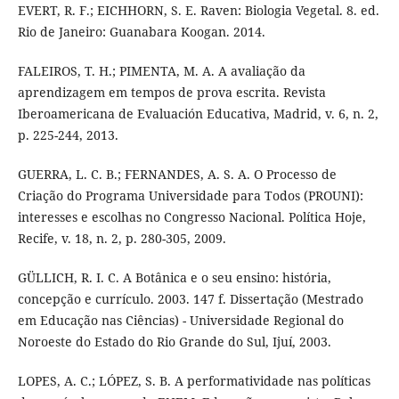
EVERT, R. F.; EICHHORN, S. E. Raven: Biologia Vegetal. 8. ed.
Rio de Janeiro: Guanabara Koogan. 2014.
FALEIROS, T. H.; PIMENTA, M. A. A avaliação da
aprendizagem em tempos de prova escrita. Revista
Iberoamericana de Evaluación Educativa, Madrid, v. 6, n. 2,
p. 225-244, 2013.
GUERRA, L. C. B.; FERNANDES, A. S. A. O Processo de
Criação do Programa Universidade para Todos (PROUNI):
interesses e escolhas no Congresso Nacional. Política Hoje,
Recife, v. 18, n. 2, p. 280-305, 2009.
GÜLLICH, R. I. C. A Botânica e o seu ensino: história,
concepção e currículo. 2003. 147 f. Dissertação (Mestrado
em Educação nas Ciências) - Universidade Regional do
Noroeste do Estado do Rio Grande do Sul, Ijuí, 2003.
LOPES, A. C.; LÓPEZ, S. B. A performatividade nas políticas