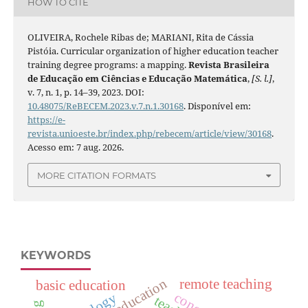
HOW TO CITE
OLIVEIRA, Rochele Ribas de; MARIANI, Rita de Cássia
Pistóia. Curricular organization of higher education teacher
training degree programs: a mapping.
Revista Brasileira
de Educação em Ciências e Educação Matemática
,
[S. l.]
,
v. 7, n. 1, p. 14–39, 2023. DOI:
10.48075/ReBECEM.2023.v.7.n.1.30168
. Disponível em:
https://e-
revista.unioeste.br/index.php/rebecem/article/view/30168
.
Acesso em: 7 aug. 2026.
MORE CITATION FORMATS
KEYWORDS
remote teaching
basic education
concept