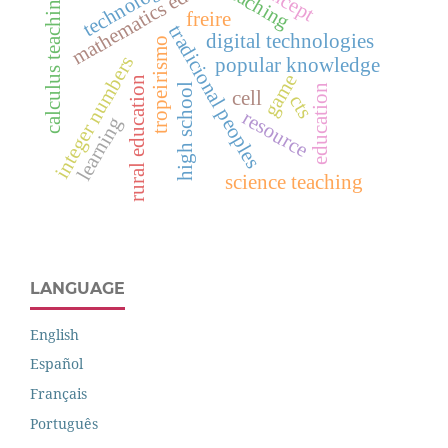
mathematics education
technology
teaching
calculus teaching
freire
tradicional peoples
digital technologies
tropeirismo
integer numbers
popular knowledge
game
rural education
high school
education
cell
cts
resource
learning
science teaching
LANGUAGE
English
Español
Français
Português