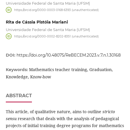
Universidade Federal de Santa Maria (UFSM)
https://orcid.org/0000-0003-0168-6393 (unauthenticated)
Rita de Cássia Pistóia Mariani
Universidade Federal de Santa Maria (UFSM)
https://orcid.org/0000-0002-8202-8351 (unauthenticated)
DOI:
https://doi.org/10.48075/ReBECEM.2023.v.7.n.1.30168
Mathematics teacher training, Graduation,
Keywords:
Knowledge, Know-how
ABSTRACT
This article, of qualitative nature, aims to outline
stricto
sensu
research that deals with the analysis of pedagogical
projects of initial training degree programs for mathematics