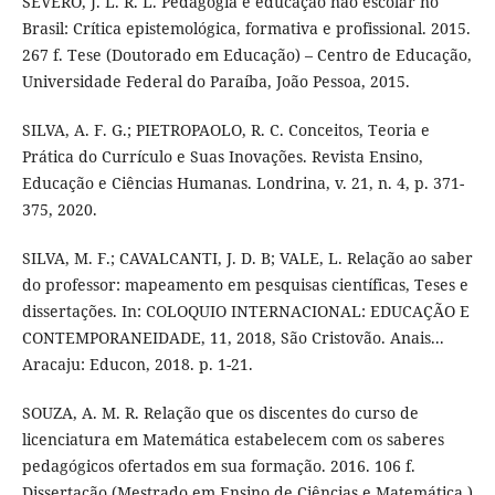
SEVERO, J. L. R. L. Pedagogia e educação não escolar no
Brasil: Crítica epistemológica, formativa e profissional. 2015.
267 f. Tese (Doutorado em Educação) – Centro de Educação,
Universidade Federal do Paraíba, João Pessoa, 2015.
SILVA, A. F. G.; PIETROPAOLO, R. C. Conceitos, Teoria e
Prática do Currículo e Suas Inovações. Revista Ensino,
Educação e Ciências Humanas. Londrina, v. 21, n. 4, p. 371-
375, 2020.
SILVA, M. F.; CAVALCANTI, J. D. B; VALE, L. Relação ao saber
do professor: mapeamento em pesquisas científicas, Teses e
dissertações. In: COLOQUIO INTERNACIONAL: EDUCAÇÃO E
CONTEMPORANEIDADE, 11, 2018, São Cristovão. Anais...
Aracaju: Educon, 2018. p. 1-21.
SOUZA, A. M. R. Relação que os discentes do curso de
licenciatura em Matemática estabelecem com os saberes
pedagógicos ofertados em sua formação. 2016. 106 f.
Dissertação (Mestrado em Ensino de Ciências e Matemática.)