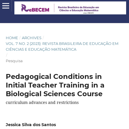
HOME
/
ARCHIVES
/
VOL. 7 NO. 2 (2023): REVISTA BRASILEIRA DE EDUCAÇÃO EM
CIÊNCIAS E EDUCAÇÃO MATEMÁTICA
/
Pesquisa
Pedagogical Conditions in
Initial Teacher Training in a
Biological Sciences Course
curriculum advances and restrictions
Jessica Silva dos Santos