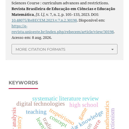
Sciences Course : curriculum advances and restrictions.
Revista Brasileira de Educação em Ciências e Educação
Matemática
,
[S. l.]
, v. 7, n. 2, p. 105–133, 2023. DOI:
10.48075/ReBECEM.2023.v.7.n.2.30198
. Disponível em:
https://e-
revista.unioeste.br/index.php/rebecem/article/view/30198
.
Acesso em: 8 aug. 2026.
MORE CITATION FORMATS
KEYWORDS
systematic literature review
digital technologies
high school
game
tropeirismo
error analysis
connectionism
popular knowledge
teaching
concept
learning
resource