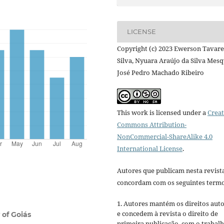
LICENSE
Copyright (c) 2023 Ewerson Tavare
Silva, Nyuara Araújo da Silva Mesq
José Pedro Machado Ribeiro
This work is licensed under a
Creat
Commons Attribution-
NonCommercial-ShareAlike 4.0
International License
.
Autores que publicam nesta revist
concordam com os seguintes termo
1. Autores mantém os direitos auto
e concedem à revista o direito de
 of Goiás
primeira publicação, com o trabal