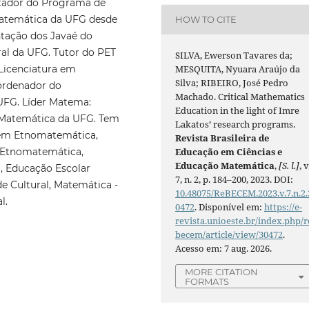
ntador do Programa de
atemática da UFG desde
HOW TO CITE
tação dos Javaé do
ral da UFG. Tutor do PET
SILVA, Ewerson Tavares da;
MESQUITA, Nyuara Araújo da
Licenciatura em
Silva; RIBEIRO, José Pedro
oordenador do
Machado. Critical Mathematics
UFG. Líder Matema:
Education in the light of Imre
Matemática da UFG. Tem
Lakatos’ research programs.
 em Etnomatemática,
Revista Brasileira de
Educação em Ciências e
 Etnomatemática,
Educação Matemática
,
[S. l.]
, v
, Educação Escolar
7, n. 2, p. 184–200, 2023. DOI:
e Cultural, Matemática -
10.48075/ReBECEM.2023.v.7.n.2.
al.
0472
. Disponível em:
https://e-
revista.unioeste.br/index.php/r
becem/article/view/30472
.
Acesso em: 7 aug. 2026.
MORE CITATION
FORMATS