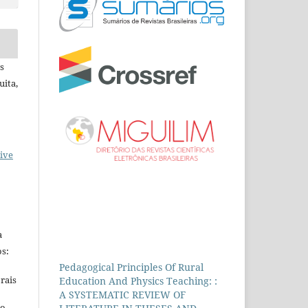
s
uita,
ive
a
s:
Pedagogical Principles Of Rural
rais
Education And Physics Teaching: :
A SYSTEMATIC REVIEW OF
ho