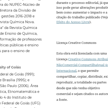
durante o processo editorial, já qu
dora do NUPEC-Núcleo de
isso pode gerar alterações produti
iretora da Divisão de
bem como aumentar o impacto e a
 gestões 2016-2018 e
citação do trabalho publicado (Vej
Efeito do Acesso Livre
).
evista Química Nova.
la" da Revista Química
 de Ensino de Química,
 formação de professores
Licença Creative Commons
ticas públicas e ensino
s para o ensino de
Esta obra está licenciada com uma
Licença
Creative Commons Atribui
NãoComercial-CompartilhaIgual 4.
ity of Goiás
Internacional
, o que permite
ral de Goiás (1991);
compartilhar, copiar, distribuir, exi
rasília (1995); e
reproduzir, a totalidade ou partes
São Paulo (2006). Área
desde que não tenha objetivo
tica, Etnomatemática e
comercial e sejam citados os autor
o 4 do Instituto de
a fonte.
e Federal de Goiás (UFG)