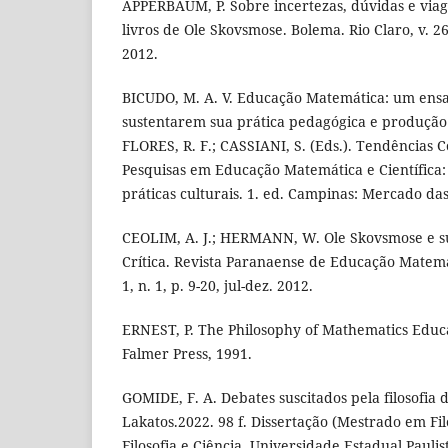
APPERBAUM, P. Sobre incertezas, dúvidas e viag
livros de Ole Skovsmose. Bolema. Rio Claro, v. 26,
2012.
BICUDO, M. A. V. Educação Matemática: um ensa
sustentarem sua prática pedagógica e produção
FLORES, R. F.; CASSIANI, S. (Eds.). Tendências
Pesquisas em Educação Matemática e Científica:
práticas culturais. 1. ed. Campinas: Mercado das
CEOLIM, A. J.; HERMANN, W. Ole Skovsmose e 
Crítica. Revista Paranaense de Educação Matem
1, n. 1, p. 9-20, jul-dez. 2012.
ERNEST, P. The Philosophy of Mathematics Educ
Falmer Press, 1991.
GOMIDE, F. A. Debates suscitados pela filosofia 
Lakatos.2022. 98 f. Dissertação (Mestrado em Fil
Filosofia e Ciência, Universidade Estadual Paulis