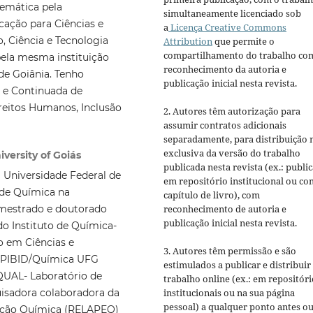
emática pela
simultaneamente licenciado sob
cação para Ciências e
a
Licença Creative Commons
, Ciência e Tecnologia
Attribution
que permite o
compartilhamento do trabalho co
pela mesma instituição
reconhecimento da autoria e
de Goiânia. Tenho
publicação inicial nesta revista.
l e Continuada de
reitos Humanos, Inclusão
2. Autores têm autorização para
assumir contratos adicionais
separadamente, para distribuição 
exclusiva da versão do trabalho
versity of Goiás
publicada nesta revista (ex.: publi
 Universidade Federal de
em repositório institucional ou c
 de Química na
capítulo de livro), com
reconhecimento de autoria e
 mestrado e doutorado
publicação inicial nesta revista.
 Instituto de Química-
 em Ciências e
3. Autores têm permissão e são
o PIBID/Química UFG
estimulados a publicar e distribuir
QUAL- Laboratório de
trabalho online (ex.: em repositóri
institucionais ou na sua página
uisadora colaboradora da
pessoal) a qualquer ponto antes o
ação Química (RELAPEQ)