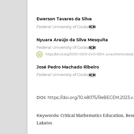
Ewerson Tavares da Silva
Federal University of Goiás
Nyuara Araújo da Silva Mesquita
Federal University of Goiás
https://orcid.org/0000-0003-2410-6304 (unauthenticated)
José Pedro Machado Ribeiro
Federal University of Goiás
DOI:
https://doi.org/10.48075/ReBECEM.2023.v.
Critical Mathematics Education, Re
Keywords:
Lakatos