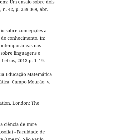
ens: Um ensaio sobre dois
 n. 42, p. 359-369, abr.
io sobre concepções a
 de conhecimento. In:
 Contemporâneas nas
 sobre linguagens e
 Letras, 2013.p. 1–19.
sua Educação Matemática
ática, Campo Mourão, v.
ation. London: The
da ciência de Imre
osofia) - Faculdade de
ta (Unesp). São Paulo,