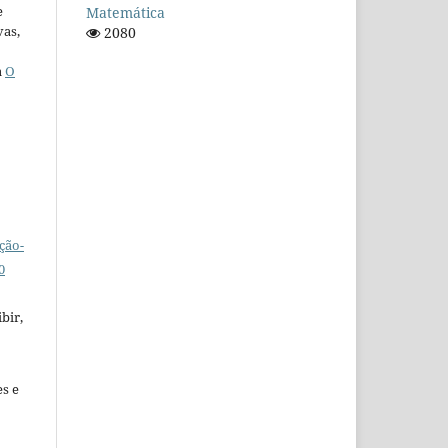
e
Matemática
vas,
2080
a
O
ção-
0
bir,
es e