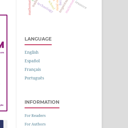
high school
tropeirismo
freire
resource
technology
LANGUAGE
English
Español
Français
Português
INFORMATION
For Readers
For Authors