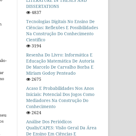
LITERATURE IN THESES AND
DISSERTATIONS
4837
Tecnologias Digitais No Ensino De
m
Ciências: Reflexões E Possibilidades
Na Construção Do Conhecimento
Científico
3194
Resenha Do Livro: Informática E
não-
Educação Matemática De Autoria
De Marcelo De Carvalho Borba E
car
Miriam Godoy Penteado
omo
2675
Acaso E Probabilidades Nos Anos
Iniciais: Potencial Dos Jogos Como
Mediadores Na Construção Do
Conhecimento
2624
 seu
os
Análise Dos Periódicos
Qualis/CAPES: Visão Geral Da Área
u
De Ensino Em Ciências E