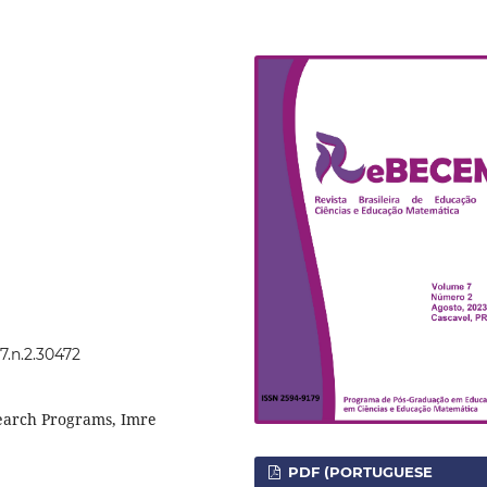
7.n.2.30472
search Programs, Imre
PDF (PORTUGUESE