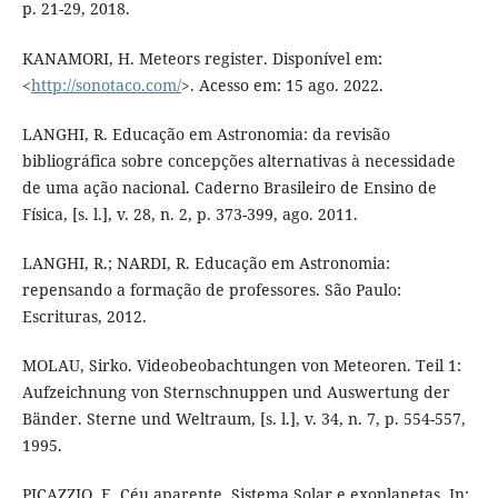
p. 21-29, 2018.
KANAMORI, H. Meteors register. Disponível em:
<
http://sonotaco.com/
>. Acesso em: 15 ago. 2022.
LANGHI, R. Educação em Astronomia: da revisão
bibliográfica sobre concepções alternativas à necessidade
de uma ação nacional. Caderno Brasileiro de Ensino de
Física, [s. l.], v. 28, n. 2, p. 373-399, ago. 2011.
LANGHI, R.; NARDI, R. Educação em Astronomia:
repensando a formação de professores. São Paulo:
Escrituras, 2012.
MOLAU, Sirko. Videobeobachtungen von Meteoren. Teil 1:
Aufzeichnung von Sternschnuppen und Auswertung der
Bänder. Sterne und Weltraum, [s. l.], v. 34, n. 7, p. 554-557,
1995.
PICAZZIO, E. Céu aparente, Sistema Solar e exoplanetas. In: