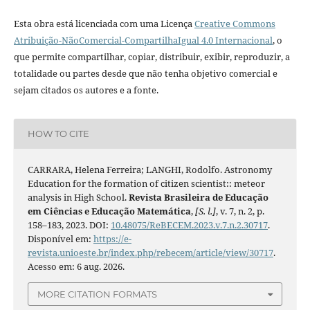
Esta obra está licenciada com uma Licença
Creative Commons
Atribuição-NãoComercial-CompartilhaIgual 4.0 Internacional
, o
que permite compartilhar, copiar, distribuir, exibir, reproduzir, a
totalidade ou partes desde que não tenha objetivo comercial e
sejam citados os autores e a fonte.
HOW TO CITE
CARRARA, Helena Ferreira; LANGHI, Rodolfo. Astronomy
Education for the formation of citizen scientist:: meteor
analysis in High School.
Revista Brasileira de Educação
em Ciências e Educação Matemática
,
[S. l.]
, v. 7, n. 2, p.
158–183, 2023. DOI:
10.48075/ReBECEM.2023.v.7.n.2.30717
.
Disponível em:
https://e-
revista.unioeste.br/index.php/rebecem/article/view/30717
.
Acesso em: 6 aug. 2026.
MORE CITATION FORMATS