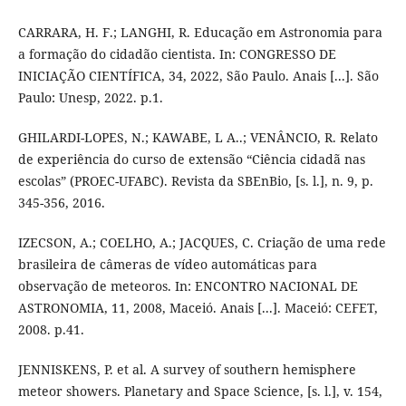
CARRARA, H. F.; LANGHI, R. Educação em Astronomia para
a formação do cidadão cientista. In: CONGRESSO DE
INICIAÇÃO CIENTÍFICA, 34, 2022, São Paulo. Anais [...]. São
Paulo: Unesp, 2022. p.1.
GHILARDI-LOPES, N.; KAWABE, L A..; VENÂNCIO, R. Relato
de experiência do curso de extensão “Ciência cidadã nas
escolas” (PROEC-UFABC). Revista da SBEnBio, [s. l.], n. 9, p.
345-356, 2016.
IZECSON, A.; COELHO, A.; JACQUES, C. Criação de uma rede
brasileira de câmeras de vídeo automáticas para
observação de meteoros. In: ENCONTRO NACIONAL DE
ASTRONOMIA, 11, 2008, Maceió. Anais [...]. Maceió: CEFET,
2008. p.41.
JENNISKENS, P. et al. A survey of southern hemisphere
meteor showers. Planetary and Space Science, [s. l.], v. 154,