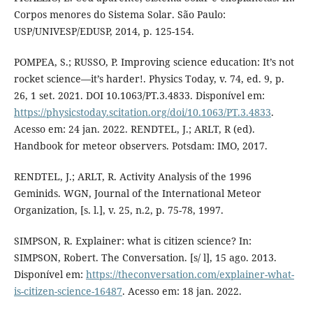
Corpos menores do Sistema Solar. São Paulo:
USP/UNIVESP/EDUSP, 2014, p. 125-154.
POMPEA, S.; RUSSO, P. Improving science education: It’s not
rocket science—it’s harder!. Physics Today, v. 74, ed. 9, p.
26, 1 set. 2021. DOI 10.1063/PT.3.4833. Disponível em:
https://physicstoday.scitation.org/doi/10.1063/PT.3.4833
.
Acesso em: 24 jan. 2022. RENDTEL, J.; ARLT, R (ed).
Handbook for meteor observers. Potsdam: IMO, 2017.
RENDTEL, J.; ARLT, R. Activity Analysis of the 1996
Geminids. WGN, Journal of the International Meteor
Organization, [s. l.], v. 25, n.2, p. 75-78, 1997.
SIMPSON, R. Explainer: what is citizen science? In:
SIMPSON, Robert. The Conversation. [s/ l], 15 ago. 2013.
Disponível em:
https://theconversation.com/explainer-what-
is-citizen-science-16487
. Acesso em: 18 jan. 2022.