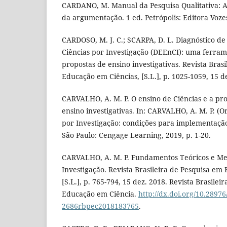
CARDANO, M. Manual da Pesquisa Qualitativa: A 
da argumentação. 1 ed. Petrópolis: Editora Voze
CARDOSO, M. J. C.; SCARPA, D. L. Diagnóstico d
Ciências por Investigação (DEEnCI): uma ferram
propostas de ensino investigativas. Revista Bras
Educação em Ciências, [S.L.], p. 1025-1059, 15 d
CARVALHO, A. M. P. O ensino de Ciências e a pr
ensino investigativas. In: CARVALHO, A. M. P. (Or
por Investigação: condições para implementação
São Paulo: Cengage Learning, 2019, p. 1-20.
CARVALHO, A. M. P. Fundamentos Teóricos e Me
Investigação. Revista Brasileira de Pesquisa em
[S.L.], p. 765-794, 15 dez. 2018. Revista Brasile
Educação em Ciência.
http://dx.doi.org/10.28976
2686rbpec2018183765
.