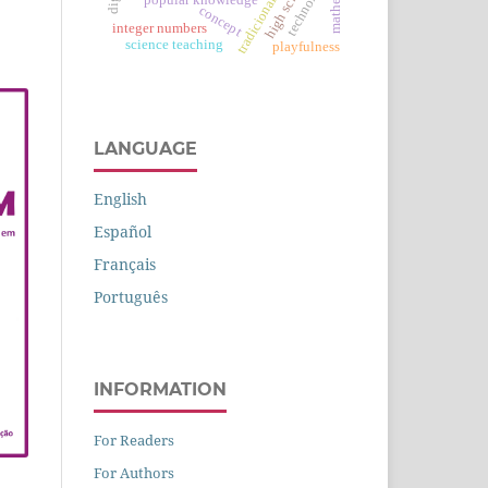
tradicional peoples
technology
high school
popular knowledge
concept
integer numbers
science teaching
playfulness
LANGUAGE
English
Español
Français
Português
INFORMATION
For Readers
For Authors