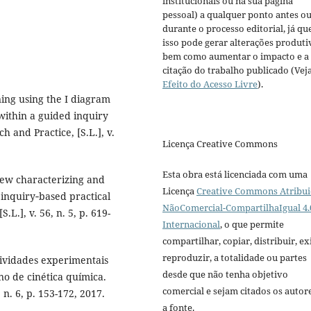
institucionais ou na sua página
pessoal) a qualquer ponto antes o
durante o processo editorial, já qu
isso pode gerar alterações produti
bem como aumentar o impacto e a
citação do trabalho publicado (Vej
Efeito do Acesso Livre
).
ing using the I diagram
 within a guided inquiry
 and Practice, [S.L.], v.
Licença Creative Commons
Esta obra está licenciada com uma
ew characterizing and
Licença
Creative Commons Atribui
o inquiry‐based practical
NãoComercial-CompartilhaIgual 4.
L.], v. 56, n. 5, p. 619-
Internacional
, o que permite
compartilhar, copiar, distribuir, exi
reproduzir, a totalidade ou partes
atividades experimentais
desde que não tenha objetivo
no de cinética química.
comercial e sejam citados os autor
 n. 6, p. 153-172, 2017.
a fonte.