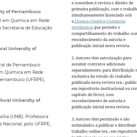
e concedem à revista o direito de
primeira publicação, com o trabal
sity of Pernambuco
simultaneamente licenciado sob
al em Química em Rede
a
Licença Creative Commons
Attribution
que permite o
 Secretaria de Educação
compartilhamento do trabalho co
reconhecimento da autoria e
publicação inicial nesta revista.
al University of
2. Autores têm autorização para
assumir contratos adicionais
eral de Pernambuco
separadamente, para distribuição 
 em Química em Rede
exclusiva da versão do trabalho
 Pernambuco (UFRPE),
publicada nesta revista (ex.: publi
em repositório institucional ou c
capítulo de livro), com
ural University of
reconhecimento de autoria e
publicação inicial nesta revista.
ília (UNB). Professora
3. Autores têm permissão e são
 Nacional, polo UFRPE,
estimulados a publicar e distribuir
trabalho online (ex.: em repositóri