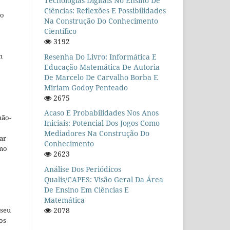
Tecnologias Digitais No Ensino De
Ciências: Reflexões E Possibilidades
ho
Na Construção Do Conhecimento
Científico
3192
m
Resenha Do Livro: Informática E
Educação Matemática De Autoria
De Marcelo De Carvalho Borba E
Miriam Godoy Penteado
2675
Acaso E Probabilidades Nos Anos
não-
Iniciais: Potencial Dos Jogos Como
Mediadores Na Construção Do
car
Conhecimento
omo
2623
Análise Dos Periódicos
Qualis/CAPES: Visão Geral Da Área
De Ensino Em Ciências E
Matemática
 seu
2078
os