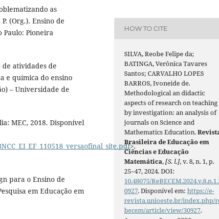
roblematizando as
P. (Org.). Ensino de
HOW TO CITE
o Paulo: Pioneira
SILVA, Reobe Felipe da;
BATINGA, Verônica Tavares
 de atividades de
Santos; CARVALHO LOPES
ca e química do ensino
BARROS, Ivoneide de.
ão) – Universidade de
Methodological an didactic
aspects of research on teaching
by investigation: an analysis of
journals on Science and
ia: MEC, 2018. Disponível
Mathematics Education.
Revist
Brasileira de Educação em
NCC_EI_EF_110518_versaofinal_site.pdf
>.
Ciências e Educação
Matemática
,
[S. l.]
, v. 8, n. 1, p.
25–47, 2024. DOI:
ign para o Ensino de
10.48075/ReBECEM.2024.v.8.n.1.
0927
. Disponível em:
https://e-
e Pesquisa em Educação em
revista.unioeste.br/index.php/r
becem/article/view/30927
.