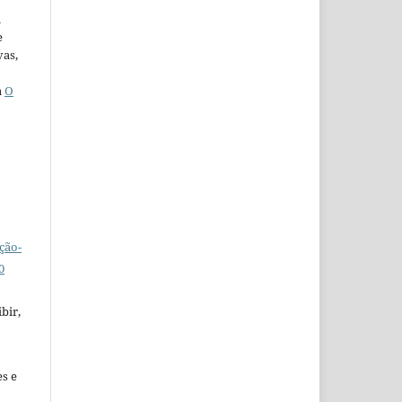
u
e
vas,
a
O
ção-
0
bir,
es e