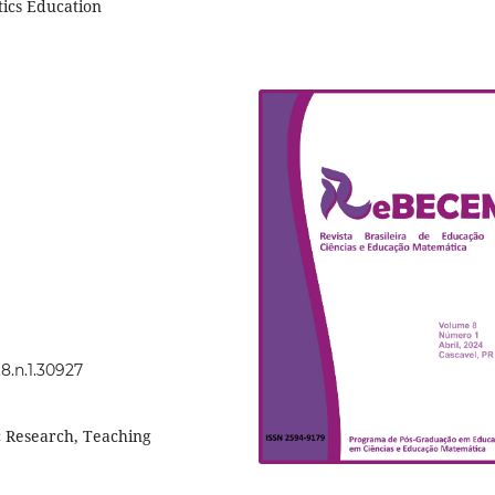
tics Education
8.n.1.30927
c Research, Teaching