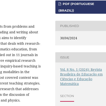
PDF (PORTUGUESE
(BRAZIL))
PUBLISHED
arts from problems and
eading and writing about
 aims to identify
30/04/2024
 that deals with research-
ematics education, from
ed out in 11 journals in
ISSUE
were empirical research
 inquiry-based teaching is
Vol. 8 No. 1 (2024): Revista
ng modalities in the
Brasileira de Educação em
ost covered content was
Ciências e Educação
erent teaching strategies.
Matemática
o research that addresses
n the discussion of
SECTION
 and physics.