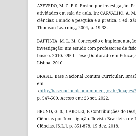
AZEVEDO, M. C. P. S. Ensino por investigação: P
atividades em sala de aula. In: CARVALHO, A. M. 
ciências: Unindo a pesquisa e a prática. 1 ed. Sã
Thomson Learning, 2004, p. 19-33.
BAPTISTA, M. L. M. Concepção e implementação
investigação: um estudo com professores de físi
básico. 2010. 295 f. Tese (Doutorado em Educaç
Lisboa, 2010.
BRASIL. Base Nacional Comum Curricular. Brasíl
em:
<
http://basenacionalcomum.mec.gov.br/images/B
p. 547-560. Acesso em: 23 set. 2022.
BRUNO, G. S.; CAROLEI, P. Contribuições do Des
Ciências por Investigação. Revista Brasileira d
Ciências, [S.L.], p. 851-878, 15 dez. 2018.