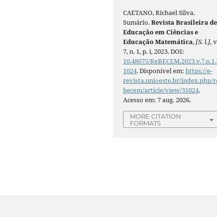
CAETANO, Richael Silva.
Sumário.
Revista Brasileira d
Educação em Ciências e
Educação Matemática
,
[S. l.]
, v
7, n. 1, p. i, 2023. DOI:
10.48075/ReBECEM.2023.v.7.n.1.
1024
. Disponível em:
https://e-
revista.unioeste.br/index.php/r
becem/article/view/31024
.
Acesso em: 7 aug. 2026.
MORE CITATION
FORMATS