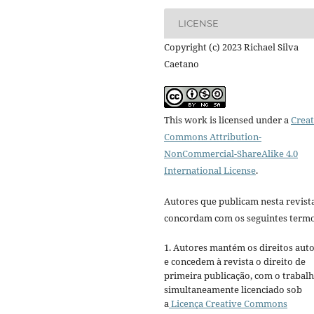
LICENSE
Copyright (c) 2023 Richael Silva
Caetano
This work is licensed under a
Creat
Commons Attribution-
NonCommercial-ShareAlike 4.0
International License
.
Autores que publicam nesta revist
concordam com os seguintes termo
1. Autores mantém os direitos auto
e concedem à revista o direito de
primeira publicação, com o trabal
simultaneamente licenciado sob
a
Licença Creative Commons