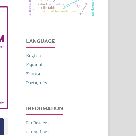
tradicional peoples
cell
learning
popular knowledge
periodic table
digital technologies
LANGUAGE
English
Español
Français
Português
INFORMATION
For Readers
For Authors