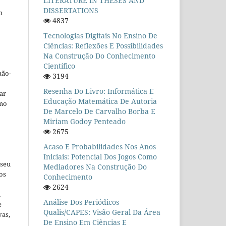
LITERATURE IN THESES AND
DISSERTATIONS
m
4837
Tecnologias Digitais No Ensino De
Ciências: Reflexões E Possibilidades
Na Construção Do Conhecimento
Científico
não-
3194
Resenha Do Livro: Informática E
car
Educação Matemática De Autoria
omo
De Marcelo De Carvalho Borba E
Miriam Godoy Penteado
2675
Acaso E Probabilidades Nos Anos
Iniciais: Potencial Dos Jogos Como
 seu
Mediadores Na Construção Do
os
Conhecimento
2624
u
Análise Dos Periódicos
e
Qualis/CAPES: Visão Geral Da Área
vas,
De Ensino Em Ciências E