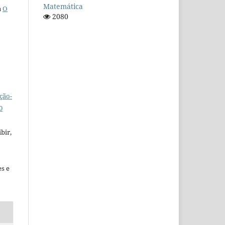
Matemática
a
O
2080
ção-
0
bir,
es e