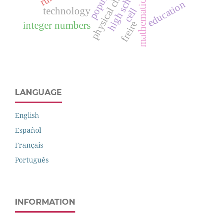
physical chemistry
high school
education
cell
technology
freire
integer numbers
LANGUAGE
English
Español
Français
Português
INFORMATION