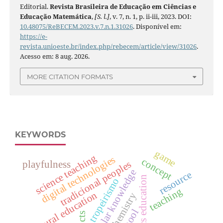
Editorial.
Revista Brasileira de Educação em Ciências e
Educação Matemática
,
[S. l.]
, v. 7, n. 1, p. ii-iii, 2023. DOI:
10.48075/ReBECEM.2023.v.7.n.1.31026
. Disponível em:
https://e-
revista.unioeste.br/index.php/rebecem/article/view/31026
.
Acesso em: 8 aug. 2026.
MORE CITATION FORMATS
KEYWORDS
game
science teaching
digital technologies
concept
tradicional peoples
playfulness
popular knowledge
resource
mathematics education
tropeirismo
teaching
rural education
cts