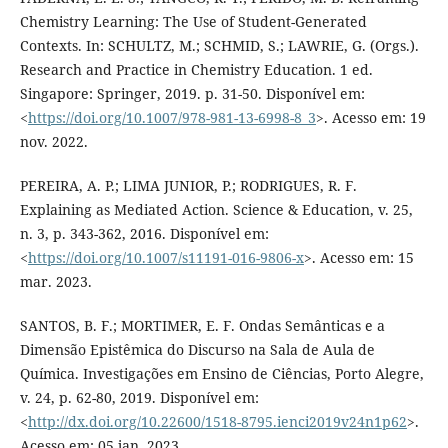
Chemistry Learning: The Use of Student-Generated
Contexts. In: SCHULTZ, M.; SCHMID, S.; LAWRIE, G. (Orgs.).
Research and Practice in Chemistry Education. 1 ed.
Singapore: Springer, 2019. p. 31-50. Disponível em:
<
https://doi.org/10.1007/978-981-13-6998-8_3
>. Acesso em: 19
nov. 2022.
PEREIRA, A. P.; LIMA JUNIOR, P.; RODRIGUES, R. F.
Explaining as Mediated Action. Science & Education, v. 25,
n. 3, p. 343-362, 2016. Disponível em:
<
https://doi.org/10.1007/s11191-016-9806-x
>. Acesso em: 15
mar. 2023.
SANTOS, B. F.; MORTIMER, E. F. Ondas Semânticas e a
Dimensão Epistêmica do Discurso na Sala de Aula de
Química. Investigações em Ensino de Ciências, Porto Alegre,
v. 24, p. 62-80, 2019. Disponível em:
<
http://dx.doi.org/10.22600/1518-8795.ienci2019v24n1p62
>.
Acesso em: 05 jan. 2023.