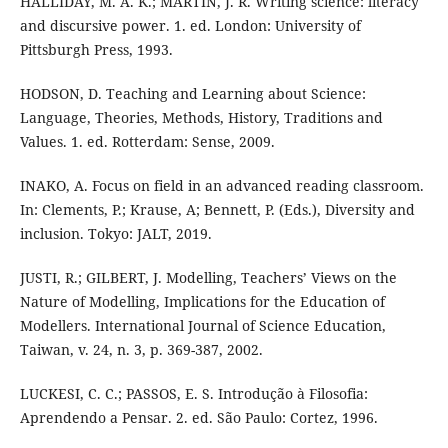
HALLIDAY, M. A. K.; MARTIN, J. R. Writing science: literacy
and discursive power. 1. ed. London: University of
Pittsburgh Press, 1993.
HODSON, D. Teaching and Learning about Science:
Language, Theories, Methods, History, Traditions and
Values. 1. ed. Rotterdam: Sense, 2009.
INAKO, A. Focus on field in an advanced reading classroom.
In: Clements, P.; Krause, A; Bennett, P. (Eds.), Diversity and
inclusion. Tokyo: JALT, 2019.
JUSTI, R.; GILBERT, J. Modelling, Teachers’ Views on the
Nature of Modelling, Implications for the Education of
Modellers. International Journal of Science Education,
Taiwan, v. 24, n. 3, p. 369-387, 2002.
LUCKESI, C. C.; PASSOS, E. S. Introdução à Filosofia:
Aprendendo a Pensar. 2. ed. São Paulo: Cortez, 1996.