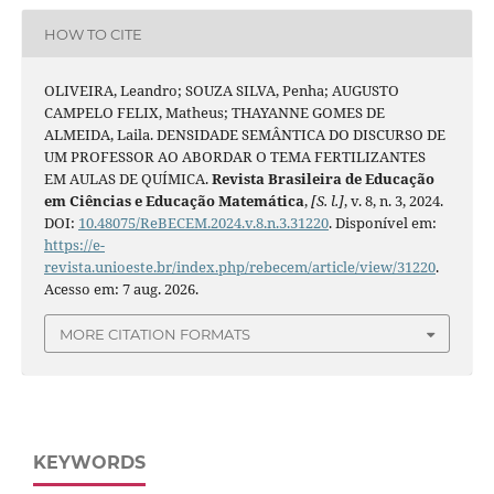
HOW TO CITE
OLIVEIRA, Leandro; SOUZA SILVA, Penha; AUGUSTO
CAMPELO FELIX, Matheus; THAYANNE GOMES DE
ALMEIDA, Laila. DENSIDADE SEMÂNTICA DO DISCURSO DE
UM PROFESSOR AO ABORDAR O TEMA FERTILIZANTES
EM AULAS DE QUÍMICA.
Revista Brasileira de Educação
em Ciências e Educação Matemática
,
[S. l.]
, v. 8, n. 3, 2024.
DOI:
10.48075/ReBECEM.2024.v.8.n.3.31220
. Disponível em:
https://e-
revista.unioeste.br/index.php/rebecem/article/view/31220
.
Acesso em: 7 aug. 2026.
MORE CITATION FORMATS
KEYWORDS