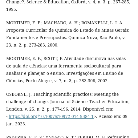
Change?. Science & Education, Oxford, v. 4, n. 3, p. 267-285,
1995.
MORTIMER, E. F.; MACHADO, A. H.; ROMANELLI, L. I. A
Proposta Curricular de Química do Estado de Minas Gerais:
Fundamentos e Pressupostos. Química Nova, São Paulo, v.
23, n. 2, p. 273-283, 2000.
MORTIMER, E. F.; SCOTT, P. Atividade discursiva nas salas
de aula de ciências: uma ferramenta sociocultural para
analisar e planejar o ensino. Investigações em Ensino de
Ciências, Porto Alegre, v. 7, n. 3, p. 283-306, 2002.
OSBORNE, J. Teaching scientific practices: Meeting the
challenge of change. Journal of Science Teacher Education,
London, v. 25, n. 2, p. 177-196, 2014. Disponível em:
<
https://doi.org/10.1007/s10972-014-9384-1
>. Acesso em: 09
jan. 2023.
PADERNA, E. E. S.; YANGCO, R. T.; FERIDO, M. B. Reframing