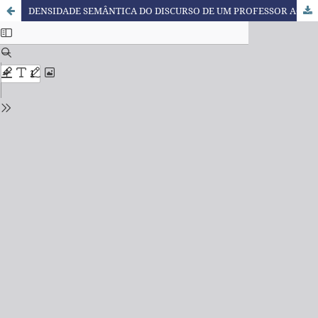
DENSIDADE SEMÂNTICA DO DISCURSO DE UM PROFESSOR AO ABORDAR O TEMA FERTILIZANTES EM AULAS DE QUÍMICA