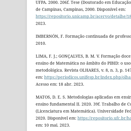
UFPA. 2000. 206f. Tese (Doutorado em Educação
de Campinas, Campinas, 2000. Disponível em:
https://repositorio.unicamp.br/acervo/detalhe/1
2023.
IMBERNÓN, F. Formação continuada de professo
2010.
LIMA, F. J.; GONÇALVES, B. M. V. Formação doce
ensino de Matemática no âmbito do PIBID: o uso
metodológica. Revista OLHARES, v. 8, n. 3, p. 14
em:
https://periodicos.unifesp.br/index.php/olha
Acesso em: 18 abr. 2023.
MATOS, D. E. S. Metodologias aplicadas em ens
ensino fundamental II. 2020. 39f. Trabalho de 
(Licenciatura em Matemática). Universidade Fed
2020. Disponível em:
https://repositorio.ufc.br/
em: 10 mai. 2023.