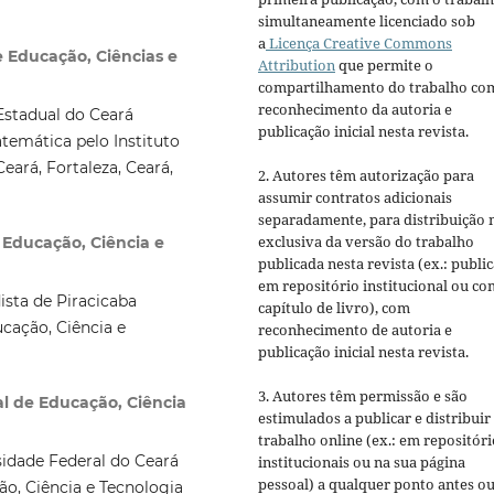
simultaneamente licenciado sob
a
Licença Creative Commons
e Educação, Ciências e
Attribution
que permite o
compartilhamento do trabalho co
reconhecimento da autoria e
Estadual do Ceará
publicação inicial nesta revista.
temática pelo Instituto
eará, Fortaleza, Ceará,
2. Autores têm autorização para
assumir contratos adicionais
separadamente, para distribuição 
exclusiva da versão do trabalho
e Educação, Ciência e
publicada nesta revista (ex.: publi
em repositório institucional ou c
sta de Piracicaba
capítulo de livro), com
cação, Ciência e
reconhecimento de autoria e
publicação inicial nesta revista.
3. Autores têm permissão e são
ral de Educação, Ciência
estimulados a publicar e distribuir
trabalho online (ex.: em repositóri
idade Federal do Ceará
institucionais ou na sua página
pessoal) a qualquer ponto antes o
ão, Ciência e Tecnologia