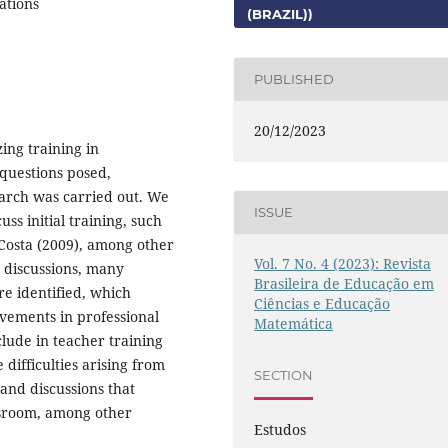
ations
(BRAZIL))
PUBLISHED
20/12/2023
zing training in
questions posed,
arch was carried out. We
ISSUE
ss initial training, such
 Costa (2009), among other
Vol. 7 No. 4 (2023): Revista
e discussions, many
Brasileira de Educação em
e identified, which
Ciências e Educação
ovements in professional
Matemática
nclude in teacher training
difficulties arising from
SECTION
 and discussions that
assroom, among other
Estudos