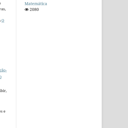
e
Matemática
vas,
2080
a
O
ção-
0
bir,
es e