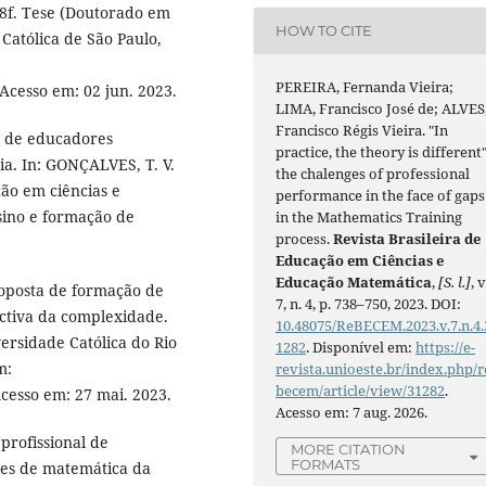
98f. Tese (Doutorado em
HOW TO CITE
Católica de São Paulo,
PEREIRA, Fernanda Vieira;
 Acesso em: 02 jun. 2023.
LIMA, Francisco José de; ALVES
Francisco Régis Vieira. "In
r de educadores
practice, the theory is different"
a. In: GONÇALVES, T. V.
the chalenges of professional
ção em ciências e
performance in the face of gaps
ino e formação de
in the Mathematics Training
process.
Revista Brasileira de
Educação em Ciências e
Educação Matemática
,
[S. l.]
, v
oposta de formação de
7, n. 4, p. 738–750, 2023. DOI:
ctiva da complexidade.
10.48075/ReBECEM.2023.v.7.n.4.
ersidade Católica do Rio
1282
. Disponível em:
https://e-
m:
revista.unioeste.br/index.php/r
becem/article/view/31282
.
Acesso em: 27 mai. 2023.
Acesso em: 7 aug. 2026.
rofissional de
MORE CITATION
FORMATS
res de matemática da