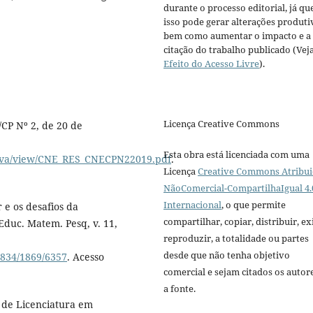
durante o processo editorial, já qu
isso pode gerar alterações produti
bem como aumentar o impacto e a
citação do trabalho publicado (Vej
Efeito do Acesso Livre
).
Licença Creative Commons
CP Nº 2, de 20 de
Esta obra está licenciada com uma
ativa/view/CNE_RES_CNECPN22019.pdf
.
Licença
Creative Commons Atribui
NãoComercial-CompartilhaIgual 4.
Internacional
, o que permite
 e os desafios da
compartilhar, copiar, distribuir, exi
Educ. Matem. Pesq, v. 11,
reproduzir, a totalidade ou partes
desde que não tenha objetivo
2834/1869/6357
. Acesso
comercial e sejam citados os autor
a fonte.
 de Licenciatura em