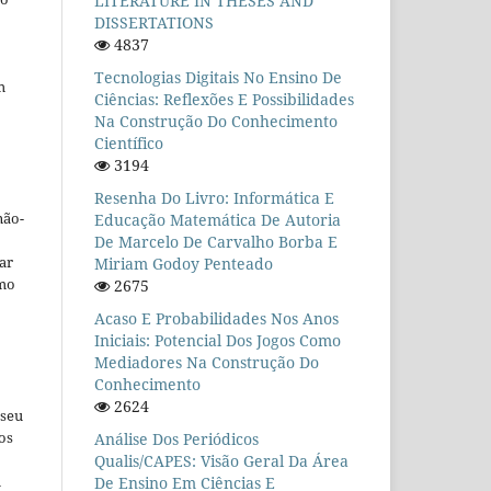
LITERATURE IN THESES AND
DISSERTATIONS
4837
Tecnologias Digitais No Ensino De
m
Ciências: Reflexões E Possibilidades
Na Construção Do Conhecimento
Científico
3194
Resenha Do Livro: Informática E
não-
Educação Matemática De Autoria
De Marcelo De Carvalho Borba E
car
Miriam Godoy Penteado
omo
2675
Acaso E Probabilidades Nos Anos
Iniciais: Potencial Dos Jogos Como
Mediadores Na Construção Do
Conhecimento
2624
 seu
os
Análise Dos Periódicos
Qualis/CAPES: Visão Geral Da Área
u
De Ensino Em Ciências E