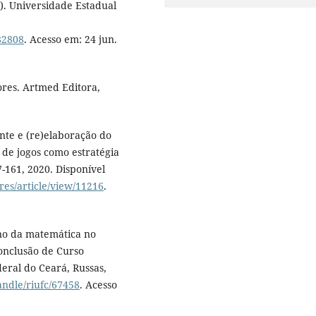
). Universidade Estadual
82808
. Acesso em: 24 jun.
res. Artmed Editora,
nte e (re)elaboração do
 de jogos como estratégia
7-161, 2020. Disponível
res/article/view/11216
.
ino da matemática no
Conclusão de Curso
eral do Ceará, Russas,
handle/riufc/67458
. Acesso