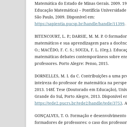
Matemática do Estado de Minas Gerais. 2009. 1
Educação Matemática) – Pontifícia Universidade 
São Paulo, 2009. Disponível em:
https://sapientia.pucsp.br/handle/handle/11399
.
BITENCOURT, L. P.; DARSIE, M. M. P. O formado
matemáticos e sua aprendizagem para a docênci
O.; MACÊDO, F. C. S.; SOUZA, F. L. (Org.). Educa
matemáticas debates contemporâneos sobre ens
professores. Porto Alegre: Penso, 2015.
DORNELLES, M. I. da C. Contribuições a uma pr
inteireza do professor de matemática na perspe
2013. 148f. Tese (Doutorado em Educação), Univ
Grande do Sul, Porto Alegre, 2013. Disponível e
https://tede2.pucrs.br/tede2/handle/tede/3753
. 
GONÇALVES, T. O. Formação e desenvolvimento p
formadores de professores: o caso dos professo