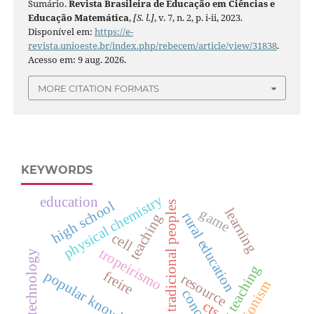
Sumário.
Revista Brasileira de Educação em Ciências e
Educação Matemática
,
[S. l.]
, v. 7, n. 2, p. i-ii, 2023.
Disponível em:
https://e-
revista.unioeste.br/index.php/rebecem/article/view/31838
.
Acesso em: 9 aug. 2026.
MORE CITATION FORMATS
KEYWORDS
physical chemistry
education
high school
tradicional peoples
learning
game
rural education
teaching
cell
tropeirismo
technology
calculus teaching
popular knowledge
freire
resource
concept
cts