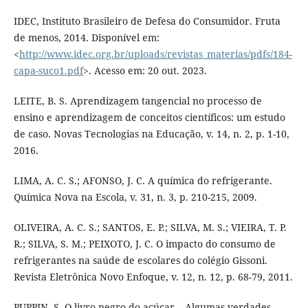
IDEC, Instituto Brasileiro de Defesa do Consumidor. Fruta
de menos, 2014. Disponível em:
<
http://www.idec.org.br/uploads/revistas_materias/pdfs/184-
capa-suco1.pdf
>. Acesso em: 20 out. 2023.
LEITE, B. S. Aprendizagem tangencial no processo de
ensino e aprendizagem de conceitos científicos: um estudo
de caso. Novas Tecnologias na Educação, v. 14, n. 2, p. 1-10,
2016.
LIMA, A. C. S.; AFONSO, J. C. A química do refrigerante.
Química Nova na Escola, v. 31, n. 3, p. 210-215, 2009.
OLIVEIRA, A. C. S.; SANTOS, E. P.; SILVA, M. S.; VIEIRA, T. P.
R.; SILVA, S. M.; PEIXOTO, J. C. O impacto do consumo de
refrigerantes na saúde de escolares do colégio Gissoni.
Revista Eletrônica Novo Enfoque, v. 12, n. 12, p. 68-79, 2011.
PUPPIN, S. O livro negro do açúcar – Algumas verdades