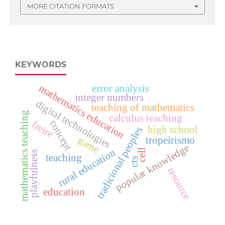
MORE CITATION FORMATS
KEYWORDS
mathematics education
error analysis
integer numbers
digital technologies
teaching of mathematics
mathematics teaching
calculus teaching
concept
freire
high school
tradicional peoples
tropeirismo
game
popular knowledge
rural education
cell
playfulness
teaching
cts
resource
education