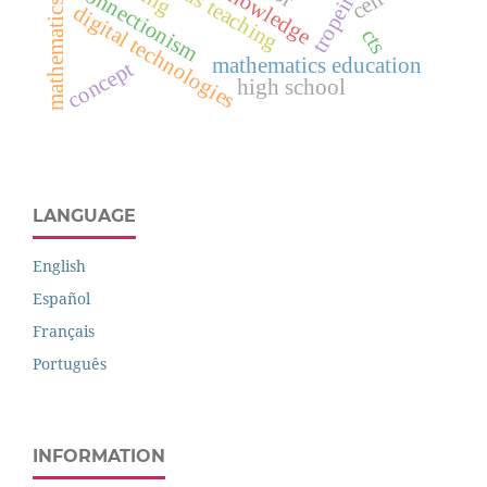
mathematics contents
tropeirismo
calculus teaching
connectionism
cell
digital technologies
cts
mathematics education
concept
high school
LANGUAGE
English
Español
Français
Português
INFORMATION