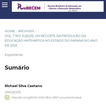
HOME
/
ARCHIVES
/
VOL. 7 NO. 3 (2023): UM RECORTE DA PRODUÇÃO DA
EDUCAÇÃO MATEMÁTICA NO ESTADO DO PARANÁ NO ANO
DE 2022
/
Expediente
Sumário
Richael Silva Caetano
UNIOESTE
https://orcid.org/0000-0002-9644-3847 (unauthenticated)