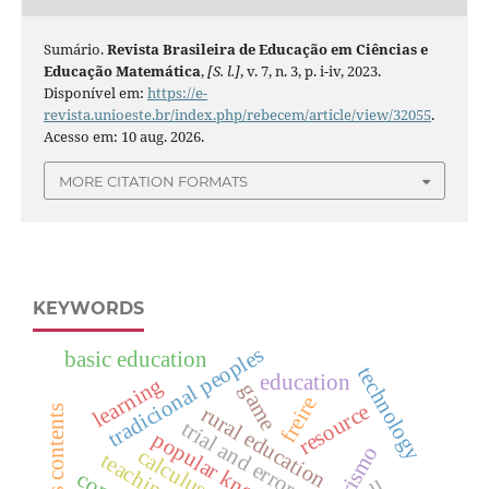
Sumário.
Revista Brasileira de Educação em Ciências e
Educação Matemática
,
[S. l.]
, v. 7, n. 3, p. i-iv, 2023.
Disponível em:
https://e-
revista.unioeste.br/index.php/rebecem/article/view/32055
.
Acesso em: 10 aug. 2026.
MORE CITATION FORMATS
KEYWORDS
tradicional peoples
basic education
technology
education
learning
game
freire
resource
rural education
trial and error
popular knowledge
teaching