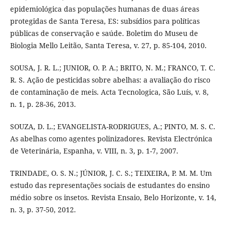
epidemiológica das populações humanas de duas áreas
protegidas de Santa Teresa, ES: subsídios para políticas
públicas de conservação e saúde. Boletim do Museu de
Biologia Mello Leitão, Santa Teresa, v. 27, p. 85-104, 2010.
SOUSA, J. R. L.; JUNIOR, O. P. A.; BRITO, N. M.; FRANCO, T. C.
R. S. Ação de pesticidas sobre abelhas: a avaliação do risco
de contaminação de meis. Acta Tecnologica, São Luís, v. 8,
n. 1, p. 28-36, 2013.
SOUZA, D. L.; EVANGELISTA-RODRIGUES, A.; PINTO, M. S. C.
As abelhas como agentes polinizadores. Revista Electrónica
de Veterinária, Espanha, v. VIII, n. 3, p. 1-7, 2007.
TRINDADE, O. S. N.; JÚNIOR, J. C. S.; TEIXEIRA, P. M. M. Um
estudo das representações sociais de estudantes do ensino
médio sobre os insetos. Revista Ensaio, Belo Horizonte, v. 14,
n. 3, p. 37-50, 2012.