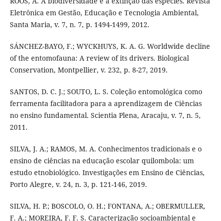
ROOS, A. A biodiversidade e a extinção das espécies. Revista
Eletrônica em Gestão, Educação e Tecnologia Ambiental,
Santa Maria, v. 7, n. 7, p. 1494-1499, 2012.
SÁNCHEZ-BAYO, F.; WYCKHUYS, K. A. G. Worldwide decline
of the entomofauna: A review of its drivers. Biological
Conservation, Montpellier, v. 232, p. 8-27, 2019.
SANTOS, D. C. J.; SOUTO, L. S. Coleção entomológica como
ferramenta facilitadora para a aprendizagem de Ciências
no ensino fundamental. Scientia Plena, Aracaju, v. 7, n. 5,
2011.
SILVA, J. A.; RAMOS, M. A. Conhecimentos tradicionais e o
ensino de ciências na educação escolar quilombola: um
estudo etnobiológico. Investigações em Ensino de Ciências,
Porto Alegre, v. 24, n. 3, p. 121-146, 2019.
SILVA, H. P.; BOSCOLO, O. H.; FONTANA, A.; OBERMULLER,
F. A.; MOREIRA, F. F. S. Caracterização socioambiental e