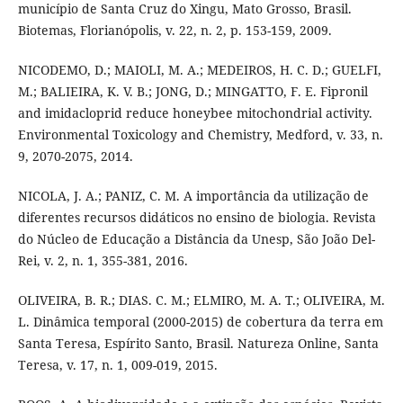
município de Santa Cruz do Xingu, Mato Grosso, Brasil.
Biotemas, Florianópolis, v. 22, n. 2, p. 153-159, 2009.
NICODEMO, D.; MAIOLI, M. A.; MEDEIROS, H. C. D.; GUELFI,
M.; BALIEIRA, K. V. B.; JONG, D.; MINGATTO, F. E. Fipronil
and imidacloprid reduce honeybee mitochondrial activity.
Environmental Toxicology and Chemistry, Medford, v. 33, n.
9, 2070-2075, 2014.
NICOLA, J. A.; PANIZ, C. M. A importância da utilização de
diferentes recursos didáticos no ensino de biologia. Revista
do Núcleo de Educação a Distância da Unesp, São João Del-
Rei, v. 2, n. 1, 355-381, 2016.
OLIVEIRA, B. R.; DIAS. C. M.; ELMIRO, M. A. T.; OLIVEIRA, M.
L. Dinâmica temporal (2000-2015) de cobertura da terra em
Santa Teresa, Espírito Santo, Brasil. Natureza Online, Santa
Teresa, v. 17, n. 1, 009-019, 2015.