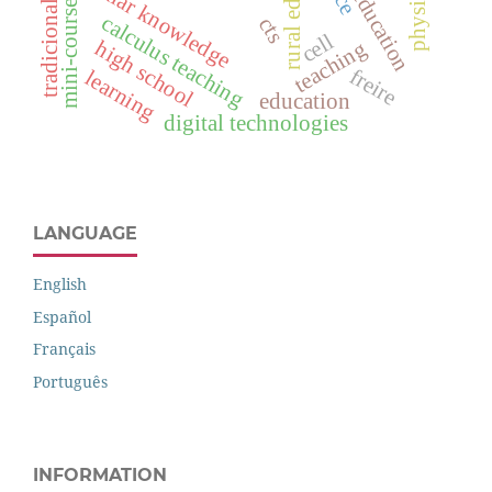
tradicional peoples
popular knowledge
mini-course
calculus teaching
cts
cell
high school
teaching
freire
learning
education
digital technologies
LANGUAGE
English
Español
Français
Português
INFORMATION