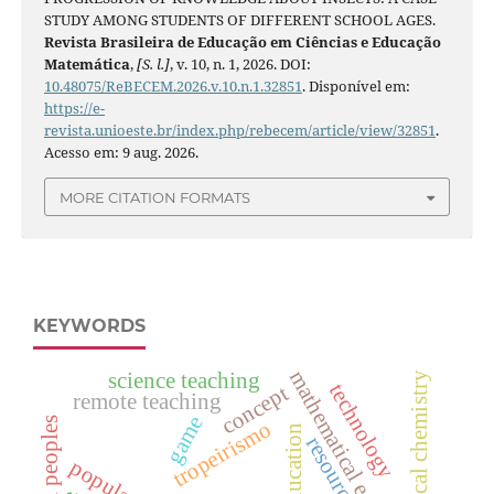
STUDY AMONG STUDENTS OF DIFFERENT SCHOOL AGES.
Revista Brasileira de Educação em Ciências e Educação
Matemática
,
[S. l.]
, v. 10, n. 1, 2026. DOI:
10.48075/ReBECEM.2026.v.10.n.1.32851
. Disponível em:
https://e-
revista.unioeste.br/index.php/rebecem/article/view/32851
.
Acesso em: 9 aug. 2026.
MORE CITATION FORMATS
KEYWORDS
mathematical education
science teaching
physical chemistry
technology
concept
remote teaching
game
tropeirismo
rural education
resource