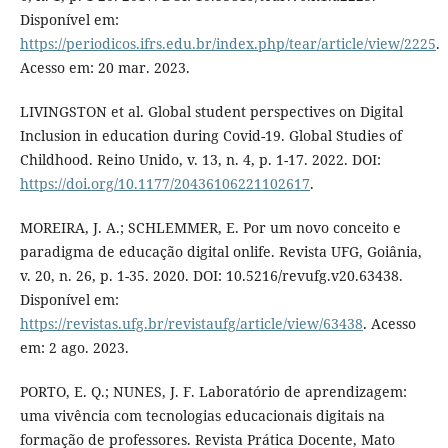
Disponível em:
https://periodicos.ifrs.edu.br/index.php/tear/article/view/2225
.
Acesso em: 20 mar. 2023.
LIVINGSTON et al. Global student perspectives on Digital
Inclusion in education during Covid-19. Global Studies of
Childhood. Reino Unido, v. 13, n. 4, p. 1-17. 2022. DOI:
https://doi.org/10.1177/20436106221102617
.
MOREIRA, J. A.; SCHLEMMER, E. Por um novo conceito e
paradigma de educação digital onlife. Revista UFG, Goiânia,
v. 20, n. 26, p. 1-35. 2020. DOI: 10.5216/revufg.v20.63438.
Disponível em:
https://revistas.ufg.br/revistaufg/article/view/63438
. Acesso
em: 2 ago. 2023.
PORTO, E. Q.; NUNES, J. F. Laboratório de aprendizagem:
uma vivência com tecnologias educacionais digitais na
formação de professores. Revista Prática Docente, Mato