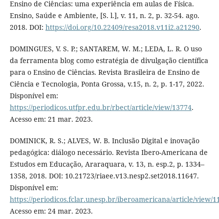
Ensino de Ciências: uma experiência em aulas de Física.
Ensino, Saúde e Ambiente, [S. l.], v. 11, n. 2, p. 32-54. ago.
2018. DOI:
https://doi.org/10.22409/resa2018.v11i2.a21290
.
DOMINGUES, V. S. P.; SANTAREM, W. M.; LEDA, L. R. O uso
da ferramenta blog como estratégia de divulgação científica
para o Ensino de Ciências. Revista Brasileira de Ensino de
Ciência e Tecnologia, Ponta Grossa, v.15, n. 2, p. 1-17, 2022.
Disponível em:
https://periodicos.utfpr.edu.br/rbect/article/view/13774
.
Acesso em: 21 mar. 2023.
DOMINICK, R. S.; ALVES, W. B. Inclusão Digital e inovação
pedagógica: diálogo necessário. Revista Ibero-Americana de
Estudos em Educação, Araraquara, v. 13, n. esp.2, p. 1334–
1358, 2018. DOI: 10.21723/riaee.v13.nesp2.set2018.11647.
Disponível em:
https://periodicos.fclar.unesp.br/iberoamericana/article/view/1
Acesso em: 24 mar. 2023.