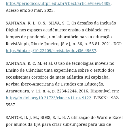
https://periodicos.utfpr.edu.br/rbect/article/view/4509
.
Acesso em: 20 mar. 2023.
SANTANA, K. L. O. S.; SILVA, S. T. Os desafios da Inclusão
Digital nos espaços acadêmicos: ensino a distância em
tempos de pandemia, um laboratório para a educação.
RevistAleph, Rio de Janeiro, [S.v.], n. 36, p. 53-81. 2021. DOI:
https://doi.org/10.22409/revistaleph.vi36.45657
.
SANTANA, R. C. M. et al. O uso de tecnologias móveis no
Ensino de Ciências: uma experiência sobre o estudo dos
ecossistemas costeiros da mata atlântica sul capixaba.
Revista Ibero-Americana de Estudos em Educação,
Araraquara, v. 11, n. 4, p. 2234-2244, 2016. Disponível em:
http://dx.doi.org/10.21723/riaee.v11.n4.9122
. E-ISSN: 1982-
5587.
SANTOS, D. J. M.; BOSS, S. L. B. A utilização do Word e Excel
por alunos da EJA para criar subsunçores para uso de