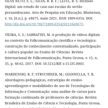
SILVA NETO, S. L.; SILVA, B. R. F.; LEITE, B. S. Inclusão
Digital: um estudo de caso nas escolas do sertão
pernambucano. Atos de Pesquisa em Educação, Blumenau,
v. 16, [S.n.], p. e8675, maio 2021. ISSN 1809-0354. DOI:
http://dx.doi.org/10.7867/1809-0354202116e8675
.
VIEIRA, S. S.; SABBATINI, M. A produção de vídeos digitais
no contexto da Folkcomunicação científica e tecnológica:
construção do conhecimento contextualizado, participação
e cultura popular no Ensino de Ciências. Revista
Internacional de Folkcomunicação, Ponta Grossa, v. 15, n.
35, p. 48-62, 2017. DOI: 10.5212/RIF.v.15.i35.0003.
WARDENSKI, R. F; STRUCHINER, M.; GIANNELLA, T. R.
Abordagens pedagógicas, estratégias de ensino-
aprendizagem e modalidades de uso de Tecnologias de
Informação e Comunicação: uma análise de cursos para
formação continuada de professores de ciências. Revista
Brasileira de Ensino de Ciência e Tecnologia, Ponta Grossa,