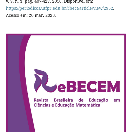
v. 9, n. 1, pág. 407-427, 2016. Disponível em:
https://periodicos.utfpr.edu.br/rbect/article/view/2952
.
Acesso em: 20 mar. 2023.