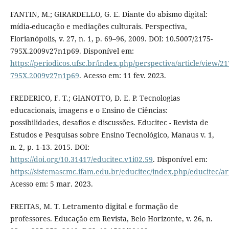
FANTIN, M.; GIRARDELLO, G. E. Diante do abismo digital:
mídia-educação e mediações culturais. Perspectiva,
Florianópolis, v. 27, n. 1, p. 69–96, 2009. DOI: 10.5007/2175-
795X.2009v27n1p69. Disponível em:
https://periodicos.ufsc.br/index.php/perspectiva/article/view/21
795X.2009v27n1p69
. Acesso em: 11 fev. 2023.
FREDERICO, F. T.; GIANOTTO, D. E. P. Tecnologias
educacionais, imagens e o Ensino de Ciências:
possibilidades, desafios e discussões. Educitec - Revista de
Estudos e Pesquisas sobre Ensino Tecnológico, Manaus v. 1,
n. 2, p. 1-13. 2015. DOI:
https://doi.org/10.31417/educitec.v1i02.59
. Disponível em:
https://sistemascmc.ifam.edu.br/educitec/index.php/educitec/ar
Acesso em: 5 mar. 2023.
FREITAS, M. T. Letramento digital e formação de
professores. Educação em Revista, Belo Horizonte, v. 26, n.