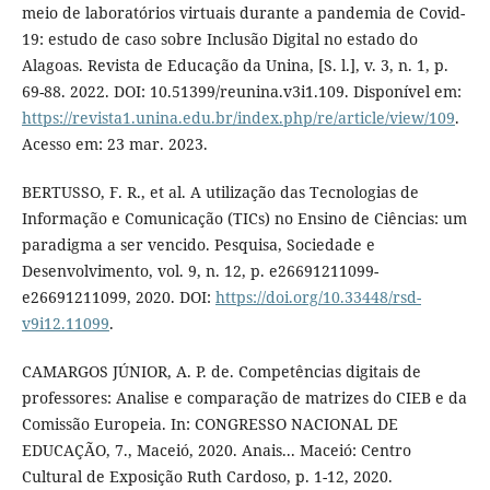
meio de laboratórios virtuais durante a pandemia de Covid-
19: estudo de caso sobre Inclusão Digital no estado do
Alagoas. Revista de Educação da Unina, [S. l.], v. 3, n. 1, p.
69-88. 2022. DOI: 10.51399/reunina.v3i1.109. Disponível em:
https://revista1.unina.edu.br/index.php/re/article/view/109
.
Acesso em: 23 mar. 2023.
BERTUSSO, F. R., et al. A utilização das Tecnologias de
Informação e Comunicação (TICs) no Ensino de Ciências: um
paradigma a ser vencido. Pesquisa, Sociedade e
Desenvolvimento, vol. 9, n. 12, p. e26691211099-
e26691211099, 2020. DOI:
https://doi.org/10.33448/rsd-
v9i12.11099
.
CAMARGOS JÚNIOR, A. P. de. Competências digitais de
professores: Analise e comparação de matrizes do CIEB e da
Comissão Europeia. In: CONGRESSO NACIONAL DE
EDUCAÇÃO, 7., Maceió, 2020. Anais... Maceió: Centro
Cultural de Exposição Ruth Cardoso, p. 1-12, 2020.