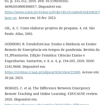
03, p. 335-352, 2010. DOI: 10.1590/S0102-
46982010000300017. Disponível em:
https://www.scielo.br/j/edur/a/N5RryXJcsTcm8wK56d3tM3t/?
lang=pt
. Acesso em: 10 fev. 2023.
GIL, A. C. Como elaborar projetos de pesquisa. 4. ed. São
Paulo: Atlas, 2002.
GODINHO, B. EstudoEmCasa: Ensino a Distância ou Ensino
Remoto de Emergência em tempos de pandemia. Revista da
UI_IPSantarém. Edição Temática: Ciências Exatas e
Engenharias. Santarém, v. 8, n. 4, p. 194-205, 2020. ISSN:
2182-9608. Disponível em:
https://revistas.rcaap.pt/uiips/article/view/22000
. Acesso em:
30 jul. 2023.
HODGES, C. et al. The Difference Between Emergency
Remote Teaching and Online Learning. EDUCAUSE review.
2020. Disponível em:
https://er.educause.edu/articles/2020/3/the-difference-