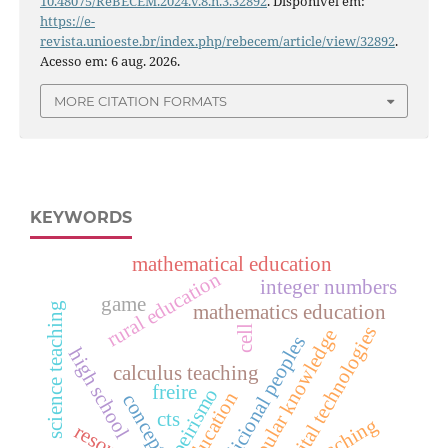
10.48075/ReBECEM.2024.v.8.n.3.32892
. Disponível em:
https://e-
revista.unioeste.br/index.php/rebecem/article/view/32892
.
Acesso em: 6 aug. 2026.
MORE CITATION FORMATS
KEYWORDS
mathematical education
rural education
integer numbers
game
science teaching
mathematics education
digital technologies
cell
popular knowledge
tradicional peoples
high school
calculus teaching
freire
tropeirismo
education
concept
cts
teaching
resource