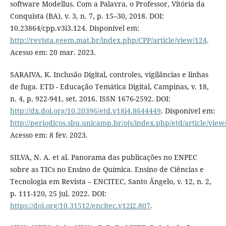
software Modellus. Com a Palavra, o Professor, Vitória da
Conquista (BA), v. 3, n. 7, p. 15–30, 2018. DOI:
10.23864/cpp.v3i3.124. Disponível em:
http://revista.geem.mat.br/index.php/CPP/article/view/124
.
Acesso em: 20 mar. 2023.
SARAIVA, K. Inclusão Digital, controles, vigilâncias e linhas
de fuga. ETD - Educação Temática Digital, Campinas, v. 18,
n. 4, p. 922-941, set. 2016. ISSN 1676-2592. DOI:
http://dx.doi.org/10.20396/etd.v18i4.8644449
. Disponível em:
http://periodicos.sbu.unicamp.br/ojs/index.php/etd/article/vie
Acesso em: 8 fev. 2023.
SILVA, N. A. et al. Panorama das publicações no ENPEC
sobre as TICs no Ensino de Química. Ensino de Ciências e
Tecnologia em Revista – ENCITEC, Santo Ângelo, v. 12, n. 2,
p. 111-120, 25 jul. 2022. DOI:
https://doi.org/10.31512/encitec.v12i2.807
.