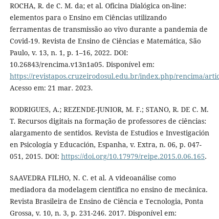
ROCHA, R. de C. M. da; et al. Oficina Dialógica on-line:
elementos para o Ensino em Ciências utilizando
ferramentas de transmissão ao vivo durante a pandemia de
Covid-19. Revista de Ensino de Ciências e Matemática, São
Paulo, v. 13, n. 1, p. 1–16, 2022. DOI:
10.26843/rencima.v13n1a05. Disponível em:
https://revistapos.cruzeirodosul.edu.br/index.php/rencima/arti
Acesso em: 21 mar. 2023.
RODRIGUES, A.; REZENDE-JUNIOR, M. F.; STANO, R. DE C. M.
T. Recursos digitais na formação de professores de ciências:
alargamento de sentidos. Revista de Estudios e Investigación
en Psicología y Educación, Espanha, v. Extra, n. 06, p. 047-
051, 2015. DOI:
https://doi.org/10.17979/reipe.2015.0.06.165
.
SAAVEDRA FILHO, N. C. et al. A videoanálise como
mediadora da modelagem científica no ensino de mecânica.
Revista Brasileira de Ensino de Ciência e Tecnologia, Ponta
Grossa, v. 10, n. 3, p. 231-246. 2017. Disponível em: