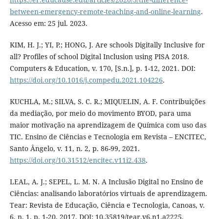
between-emergency-remote-teaching-and-online-learning
.
Acesso em: 25 jul. 2023.
KIM, H. J.; YI, P.; HONG, J. Are schools Digitally Inclusive for
all? Profiles of school Digital Inclusion using PISA 2018.
Computers & Education, v. 170, [S.n.], p. 1-12, 2021. DOI:
https://doi.org/10.1016/j.compedu.2021.104226
.
KUCHLA, M.; SILVA, S. C. R.; MIQUELIN, A. F. Contribuições
da mediação, por meio do movimento BYOD, para uma
maior motivação na aprendizagem de Química com uso das
TIC. Ensino de Ciências e Tecnologia em Revista – ENCITEC,
Santo Ângelo, v. 11, n. 2, p. 86-99, 2021.
https://doi.org/10.31512/encitec.v11i2.438
.
LEAL, A. J.; SEPEL, L. M. N. A Inclusão Digital no Ensino de
Ciências: analisando laboratórios virtuais de aprendizagem.
Tear: Revista de Educação, Ciência e Tecnologia, Canoas, v.
6, n. 1, p. 1-20. 2017. DOI: 10.35819/tear.v6.n1.a2225.