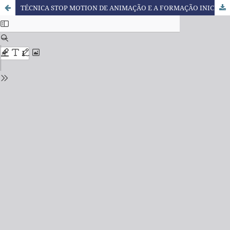
TÉCNICA STOP MOTION DE ANIMAÇÃO E A FORMAÇÃO INICIAL DE PROFESSORES A LUZ DA TEORIA DA APRENDIZAGEM SIGNIFICATIVA CRÍTICA