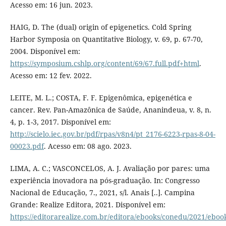
Acesso em: 16 jun. 2023.
HAIG, D. The (dual) origin of epigenetics. Cold Spring
Harbor Symposia on Quantitative Biology, v. 69, p. 67-70,
2004. Disponível em:
https://symposium.cshlp.org/content/69/67.full.pdf+html
.
Acesso em: 12 fev. 2022.
LEITE, M. L.; COSTA, F. F. Epigenômica, epigenética e
cancer. Rev. Pan-Amazônica de Saúde, Ananindeua, v. 8, n.
4, p. 1-3, 2017. Disponível em:
http://scielo.iec.gov.br/pdf/rpas/v8n4/pt_2176-6223-rpas-8-04-
00023.pdf
. Acesso em: 08 ago. 2023.
LIMA, A. C.; VASCONCELOS, A. J. Avaliação por pares: uma
experiência inovadora na pós-graduação. In: Congresso
Nacional de Educação, 7., 2021, s/l. Anais [..]. Campina
Grande: Realize Editora, 2021. Disponível em:
https://editorarealize.com.br/editora/ebooks/conedu/2021/