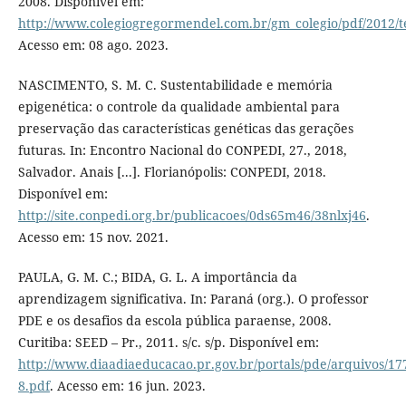
2008. Disponível em:
http://www.colegiogregormendel.com.br/gm_colegio/pdf/2012/te
Acesso em: 08 ago. 2023.
NASCIMENTO, S. M. C. Sustentabilidade e memória
epigenética: o controle da qualidade ambiental para
preservação das características genéticas das gerações
futuras. In: Encontro Nacional do CONPEDI, 27., 2018,
Salvador. Anais [...]. Florianópolis: CONPEDI, 2018.
Disponível em:
http://site.conpedi.org.br/publicacoes/0ds65m46/38nlxj46
.
Acesso em: 15 nov. 2021.
PAULA, G. M. C.; BIDA, G. L. A importância da
aprendizagem significativa. In: Paraná (org.). O professor
PDE e os desafios da escola pública paraense, 2008.
Curitiba: SEED – Pr., 2011. s/c. s/p. Disponível em:
http://www.diaadiaeducacao.pr.gov.br/portals/pde/arquivos/17
8.pdf
. Acesso em: 16 jun. 2023.