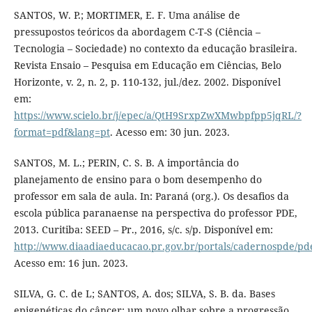
SANTOS, W. P.; MORTIMER, E. F. Uma análise de
pressupostos teóricos da abordagem C-T-S (Ciência –
Tecnologia – Sociedade) no contexto da educação brasileira.
Revista Ensaio – Pesquisa em Educação em Ciências, Belo
Horizonte, v. 2, n. 2, p. 110-132, jul./dez. 2002. Disponível
em:
https://www.scielo.br/j/epec/a/QtH9SrxpZwXMwbpfpp5jqRL/?
format=pdf&lang=pt
. Acesso em: 30 jun. 2023.
SANTOS, M. L.; PERIN, C. S. B. A importância do
planejamento de ensino para o bom desempenho do
professor em sala de aula. In: Paraná (org.). Os desafios da
escola pública paranaense na perspectiva do professor PDE,
2013. Curitiba: SEED – Pr., 2016, s/c. s/p. Disponível em:
http://www.diaadiaeducacao.pr.gov.br/portals/cadernospde/pd
Acesso em: 16 jun. 2023.
SILVA, G. C. de L; SANTOS, A. dos; SILVA, S. B. da. Bases
epigenéticas do câncer: um novo olhar sobre a progressão