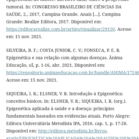
tumoral. In: CONGRESSO BRASILEIRO DE CIÊNCIAS DA
SAÚDE, 2., 2017, Campina Grande. Anais [...]. Campina
Grande: Realize Editora, 2017. Disponível em:
https://editorarealize.com.br/artigo/visualizar/29150
. Acesso
em: 15 nov. 2021.
SILVEIRA, B. F.; COSTA JUNIOR, C. V.; FONSECA, P. E. R.
Epigenética e sua relação com algumas doenças. Ânima
Educação, s/l, p. 1-16, abr. 2021. Disponível em:
https://repositorio.animaeducacao.com.br/handle/ANIMA/1724
Acesso em: 15 nov. 2021.
SIQUEIRA, I. R.; ELSNER, V. R. Introdução à Epigenética:
conceitos básicos. In: ELSNER, V. R.; SIQUEIRA, I. R. (org.).
Epigenética aplicada à saúde e a doença: princípios
fundamentais baseados em evidencias atuais. Porto Alegre:
Editora Universitária Metodista IPA, 2016. cap. 1, p. 17-28.
Disponível em:
http://editora.metodista.br/livros-
gratis/EPIGENETICA%20APLICADA%20A%20SAUDE%20E%20A