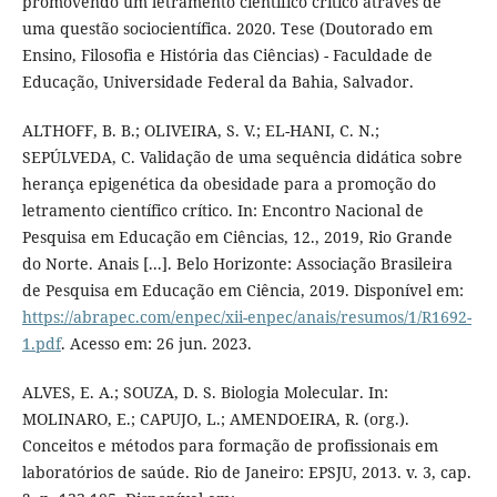
promovendo um letramento científico crítico através de
uma questão sociocientífica. 2020. Tese (Doutorado em
Ensino, Filosofia e História das Ciências) - Faculdade de
Educação, Universidade Federal da Bahia, Salvador.
ALTHOFF, B. B.; OLIVEIRA, S. V.; EL-HANI, C. N.;
SEPÚLVEDA, C. Validação de uma sequência didática sobre
herança epigenética da obesidade para a promoção do
letramento científico crítico. In: Encontro Nacional de
Pesquisa em Educação em Ciências, 12., 2019, Rio Grande
do Norte. Anais [...]. Belo Horizonte: Associação Brasileira
de Pesquisa em Educação em Ciência, 2019. Disponível em:
https://abrapec.com/enpec/xii-enpec/anais/resumos/1/R1692-
1.pdf
. Acesso em: 26 jun. 2023.
ALVES, E. A.; SOUZA, D. S. Biologia Molecular. In:
MOLINARO, E.; CAPUJO, L.; AMENDOEIRA, R. (org.).
Conceitos e métodos para formação de profissionais em
laboratórios de saúde. Rio de Janeiro: EPSJU, 2013. v. 3, cap.