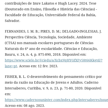
contribuições de Imre Lakatos e Hugh Lacey. 2024. Tese
(Doutorado em Ensino, Filosofia e História das Ciências) -
Faculdade de Educação, Universidade Federal da Bahia,
Salvador.
FERNANDES, I. M. B.; PIRES, D. M.; DELGADO-INGLESIAS, J.
Perspectiva Ciência, Tecnologia, Sociedade, Ambiente
(CTSA) nos manuais escolares portugueses de Ciências
Naturais do 6º ano de escolaridade. Ciências e Educação,
Bauru, v. 24, n. 4, p. 875-890, 2018. Disponível em:
https://www.scielo.br/j/ciedu/a/XcbxVqHYGfXFy58t66Kkgtd/?
lang=pt
. Acesso em: 12 fev. 2023.
FISHER, R. L. O desenvolvimento do pensamento crítico por
meio da razão na Educação de Jovens e Adultos. Caderno
Intersaberes, Curitiba, v. 9, n. 23, p. 71-80, 2020. Disponível
em:
https://www.cadernosuninter.com/index.php/intersaberes/issu
Acesso em: 08 ago. 2023.