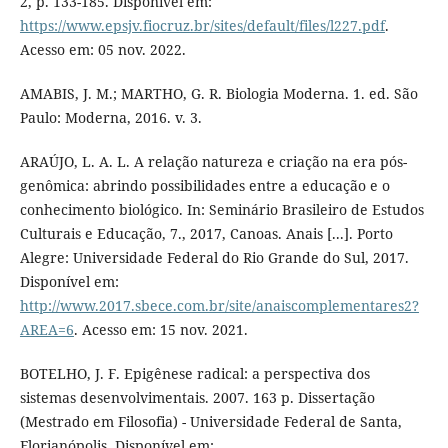
2, p. 133-185. Disponível em:
https://www.epsjv.fiocruz.br/sites/default/files/l227.pdf
.
Acesso em: 05 nov. 2022.
AMABIS, J. M.; MARTHO, G. R. Biologia Moderna. 1. ed. São
Paulo: Moderna, 2016. v. 3.
ARAÚJO, L. A. L. A relação natureza e criação na era pós-
genômica: abrindo possibilidades entre a educação e o
conhecimento biológico. In: Seminário Brasileiro de Estudos
Culturais e Educação, 7., 2017, Canoas. Anais [...]. Porto
Alegre: Universidade Federal do Rio Grande do Sul, 2017.
Disponível em:
http://www.2017.sbece.com.br/site/anaiscomplementares2?
AREA=6
. Acesso em: 15 nov. 2021.
BOTELHO, J. F. Epigênese radical: a perspectiva dos
sistemas desenvolvimentais. 2007. 163 p. Dissertação
(Mestrado em Filosofia) - Universidade Federal de Santa,
Florianópolis. Disponível em: