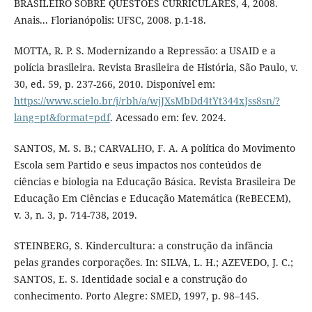
BRASILEIRO SOBRE QUESTÕES CURRICULARES, 4, 2008.
Anais... Florianópolis: UFSC, 2008. p.1-18.
MOTTA, R. P. S. Modernizando a Repressão: a USAID e a
polícia brasileira. Revista Brasileira de História, São Paulo, v.
30, ed. 59, p. 237-266, 2010. Disponível em:
https://www.scielo.br/j/rbh/a/wjJXsMbDd4tYt344xJss8sn/?
lang=pt&format=pdf
. Acessado em: fev. 2024.
SANTOS, M. S. B.; CARVALHO, F. A. A política do Movimento
Escola sem Partido e seus impactos nos conteúdos de
ciências e biologia na Educação Básica. Revista Brasileira De
Educação Em Ciências e Educação Matemática (ReBECEM),
v. 3, n. 3, p. 714-738, 2019.
STEINBERG, S. Kindercultura: a construção da infância
pelas grandes corporações. In: SILVA, L. H.; AZEVEDO, J. C.;
SANTOS, E. S. Identidade social e a construção do
conhecimento. Porto Alegre: SMED, 1997, p. 98–145.