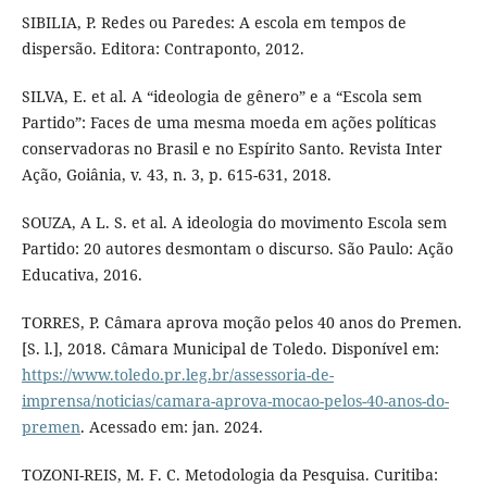
SIBILIA, P. Redes ou Paredes: A escola em tempos de
dispersão. Editora: Contraponto, 2012.
SILVA, E. et al. A “ideologia de gênero” e a “Escola sem
Partido”: Faces de uma mesma moeda em ações políticas
conservadoras no Brasil e no Espírito Santo. Revista Inter
Ação, Goiânia, v. 43, n. 3, p. 615-631, 2018.
SOUZA, A L. S. et al. A ideologia do movimento Escola sem
Partido: 20 autores desmontam o discurso. São Paulo: Ação
Educativa, 2016.
TORRES, P. Câmara aprova moção pelos 40 anos do Premen.
[S. l.], 2018. Câmara Municipal de Toledo. Disponível em:
https://www.toledo.pr.leg.br/assessoria-de-
imprensa/noticias/camara-aprova-mocao-pelos-40-anos-do-
premen
. Acessado em: jan. 2024.
TOZONI-REIS, M. F. C. Metodologia da Pesquisa. Curitiba: