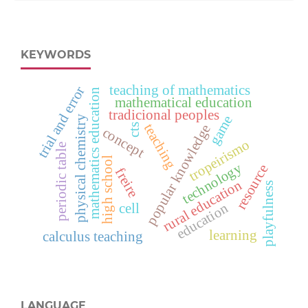
KEYWORDS
teaching of mathematics
trial and error
mathematics education
mathematical education
tradicional peoples
game
physical chemistry
teaching
popular knowledge
cts
concept
tropeirismo
periodic table
high school
technology
resource
freire
rural education
playfulness
education
cell
learning
calculus teaching
LANGUAGE