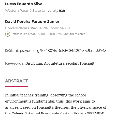
Lucas Eduardo Silva
Western Paraná State University
David Pereira Faraum Junior
Universidade Estadual de Londrina - UEL
https://orcid.org/0000-0001-8878-9736 (unauthenticated)
DOI:
https://doi.org/10.48075/ReBECEM.2025.v.9.n.1.33743
Disciplina, Arquitetura escolar, Foucault
Keywords:
ABSTRACT
In initial teacher training, observing the school
environment is fundamental, thus, this work aims to
analyze, based on Foucault's theories, the physical space of
the Colégio Estadual Presidente Castelo Branco (PREMEN),