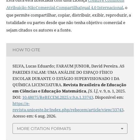
Atribuição-NãoComercial-CompartilhaIgual 4.0 Internacional
, o
que permite compartilhar, copiar, distribuir, exibir, reproduzir, a
totalidade ou partes desde que não tenha objetivo comercial e
sejam citados os autores e a fonte.
HOW TO CITE
SILVA, Lucas Eduardo; FARAUM JUNIOR, David Pereira. AS
PAREDES FALAM: UMA ANÁLISE DO ESPAÇO FÍSICO
ESCOLAR DURANTE O ESTÁGIO SUPERVISIONADO I DA
QUÍMICA LICENCIATURA.
Revista Brasileira de Educação
em Ciências e Educação Matemática
,
[S. l.]
, v. 9, n. 1, 2025.
DOI:
10.48075/ReBECEM.2025.v.9.n.1.33743
. Disponível em:
https://e-
revista.unioeste.br/index.php/rebecem/article/view/33743
.
Acesso em: 6 aug. 2026.
MORE CITATION FORMATS