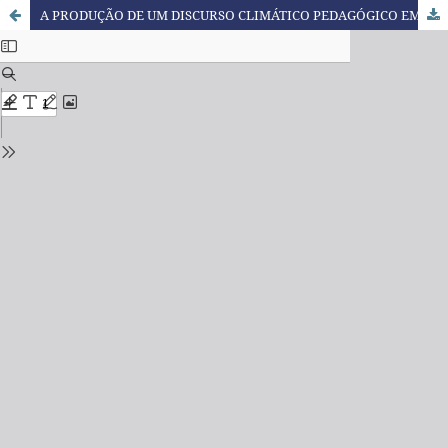
A PRODUÇÃO DE UM DISCURSO CLIMÁTICO PEDAGÓGICO EM ARTIGO DO BLOG GATES NOTES