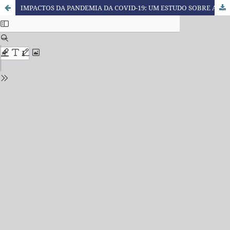
IMPACTOS DA PANDEMIA DA COVID-19: UM ESTUDO SOBRE A SAÚDE MENTAL DE PROFESSORES DE ALGUMAS INSTITUIÇÕES DE ENSINO DO PARANÁ