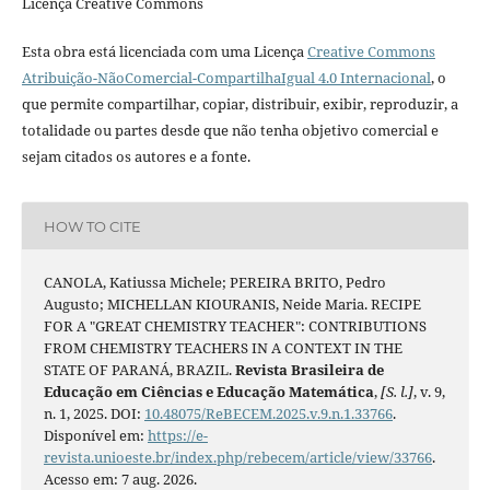
Licença Creative Commons
Esta obra está licenciada com uma Licença
Creative Commons
Atribuição-NãoComercial-CompartilhaIgual 4.0 Internacional
, o
que permite compartilhar, copiar, distribuir, exibir, reproduzir, a
totalidade ou partes desde que não tenha objetivo comercial e
sejam citados os autores e a fonte.
HOW TO CITE
CANOLA, Katiussa Michele; PEREIRA BRITO, Pedro
Augusto; MICHELLAN KIOURANIS, Neide Maria. RECIPE
FOR A "GREAT CHEMISTRY TEACHER": CONTRIBUTIONS
FROM CHEMISTRY TEACHERS IN A CONTEXT IN THE
STATE OF PARANÁ, BRAZIL.
Revista Brasileira de
Educação em Ciências e Educação Matemática
,
[S. l.]
, v. 9,
n. 1, 2025. DOI:
10.48075/ReBECEM.2025.v.9.n.1.33766
.
Disponível em:
https://e-
revista.unioeste.br/index.php/rebecem/article/view/33766
.
Acesso em: 7 aug. 2026.