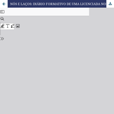
NÓS E LAÇOS: DIÁRIO FORMATIVO DE UMA LICENCIADA NO CONTEXTO DO PIBID-QUIMICA