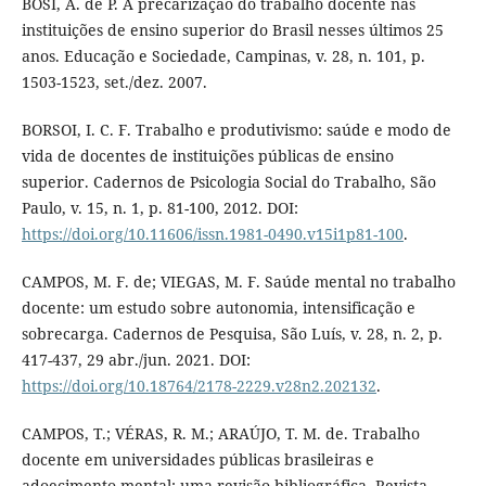
BOSI, A. de P. A precarização do trabalho docente nas
instituições de ensino superior do Brasil nesses últimos 25
anos. Educação e Sociedade, Campinas, v. 28, n. 101, p.
1503-1523, set./dez. 2007.
BORSOI, I. C. F. Trabalho e produtivismo: saúde e modo de
vida de docentes de instituições públicas de ensino
superior. Cadernos de Psicologia Social do Trabalho, São
Paulo, v. 15, n. 1, p. 81-100, 2012. DOI:
https://doi.org/10.11606/issn.1981-0490.v15i1p81-100
.
CAMPOS, M. F. de; VIEGAS, M. F. Saúde mental no trabalho
docente: um estudo sobre autonomia, intensificação e
sobrecarga. Cadernos de Pesquisa, São Luís, v. 28, n. 2, p.
417-437, 29 abr./jun. 2021. DOI:
https://doi.org/10.18764/2178-2229.v28n2.202132
.
CAMPOS, T.; VÉRAS, R. M.; ARAÚJO, T. M. de. Trabalho
docente em universidades públicas brasileiras e
adoecimento mental: uma revisão bibliográfica. Revista