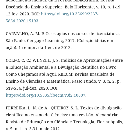
Docência do Ensino Superior, Belo Horizonte, v. 10, p. 1-19,
12 fev. 2020. DOI:
https://doi.org/10.35699/2237-
5864.2020.15193
.
CARVALHO, A. M. P. Os estágios nos cursos de licenciatura.
São Paulo: Cengage Learning, 2017. (Coleção ideias em
ação). 1 reimpr. da 1 ed. de 2012.
COLPO, C. C.; WENZEL, J. S. Indícios de Aproximações entre
a Educação Ambiental e a Divulgação Científica no Livro
Como Chegamos até Aqui. RBECM: Revista Brasileira de
Ensino de Ciências e Matemática, Passo Fundo, v. 3, n. 2, p.
519-534, jul-dez. 2020. DOI:
https://doi.org/10.5335/rbecm.v3i2.10607
.
FERREIRA, L. N. de A.; QUEIROZ, S. L. Textos de divulgação
científica no ensino de Ciências: uma revisão. Alexandria:
Revista de Educação em Ciência e Tecnologia, Florianópolis,
v. 5, n. 1, p. 3-31, maio 2012.