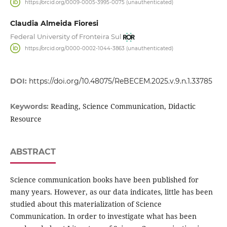
https://orcid.org/0009-0005-3995-0075 (unauthenticated)
Claudia Almeida Fioresi
Federal University of Fronteira Sul
https://orcid.org/0000-0002-1044-3863 (unauthenticated)
DOI:
https://doi.org/10.48075/ReBECEM.2025.v.9.n.1.33785
Reading, Science Communication, Didactic
Keywords:
Resource
ABSTRACT
Science communication books have been published for
many years. However, as our data indicates, little has been
studied about this materialization of Science
Communication. In order to investigate what has been