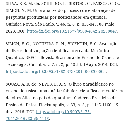
SILVA, P. R. M. da; SCHIFINO, F.; SIRTORI, C.; PASSOS, C. G.;
SIMON, N. M. Uma análise do processo de elaboração de
perguntas produzidas por licenciandos em química.
Química Nova, São Paulo, v. 46, n. 8, p. 836-843, 08 maio
2023. DOI:
http://dx.doi.org/10.21577/0100-4042.20230047
.
SIMON, F. O.; NOGUEIRA, R. N.; VICENTIN, F. C. Avaliação
de livros de divulgação científica acerca da Mecânica
Quântica. RBECT: Revista Brasileira de Ensino de Ciência e
Tecnologia, Curitiba, v. 7, n. 2, p. 40-53, 19 ago. 2014. DOI:
http://dx.doi.org/10.3895/s1982-873x2014000200003
.
SOUZA, A. R. de; NEVES, L. A. S. O livro paradidático no
ensino de Física: uma análise fabular, científica e metafórica
da obra Alice no país do quantum. Caderno Brasileiro de
Ensino de Física, Florianópolis, v. 33, n. 3, p. 1145-1160, 15
dez. 2016. DOI:
https://doi.org/10.5007/2175-
7941.2016v33n3p1145
.