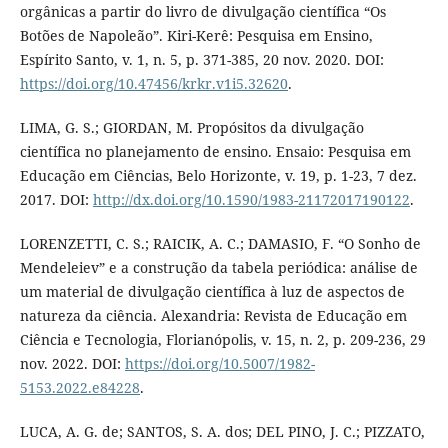
orgânicas a partir do livro de divulgação científica “Os
Botões de Napoleão”. Kiri-Kerê: Pesquisa em Ensino,
Espírito Santo, v. 1, n. 5, p. 371-385, 20 nov. 2020. DOI:
https://doi.org/10.47456/krkr.v1i5.32620
.
LIMA, G. S.; GIORDAN, M. Propósitos da divulgação
científica no planejamento de ensino. Ensaio: Pesquisa em
Educação em Ciências, Belo Horizonte, v. 19, p. 1-23, 7 dez.
2017. DOI:
http://dx.doi.org/10.1590/1983-21172017190122
.
LORENZETTI, C. S.; RAICIK, A. C.; DAMASIO, F. “O Sonho de
Mendeleiev” e a construção da tabela periódica: análise de
um material de divulgação científica à luz de aspectos de
natureza da ciência. Alexandria: Revista de Educação em
Ciência e Tecnologia, Florianópolis, v. 15, n. 2, p. 209-236, 29
nov. 2022. DOI:
https://doi.org/10.5007/1982-
5153.2022.e84228
.
LUCA, A. G. de; SANTOS, S. A. dos; DEL PINO, J. C.; PIZZATO,