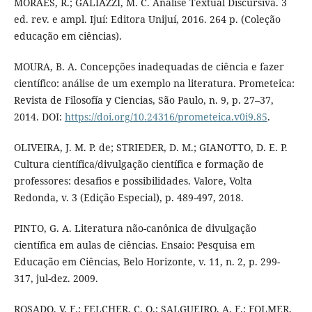
MORAES, R.; GALIAZZI, M. C. Análise Textual Discursiva. 3
ed. rev. e ampl. Ijuí: Editora Unijuí, 2016. 264 p. (Coleção
educação em ciências).
MOURA, B. A. Concepções inadequadas de ciência e fazer
científico: análise de um exemplo na literatura. Prometeica:
Revista de Filosofía y Ciencias, São Paulo, n. 9, p. 27–37,
2014. DOI:
https://doi.org/10.24316/prometeica.v0i9.85
.
OLIVEIRA, J. M. P. de; STRIEDER, D. M.; GIANOTTO, D. E. P.
Cultura científica/divulgação científica e formação de
professores: desafios e possibilidades. Valore, Volta
Redonda, v. 3 (Edição Especial), p. 489-497, 2018.
PINTO, G. A. Literatura não-canônica de divulgação
científica em aulas de ciências. Ensaio: Pesquisa em
Educação em Ciências, Belo Horizonte, v. 11, n. 2, p. 299-
317, jul-dez. 2009.
ROSADO, V. F.; FELCHER, C. O.; SALGUEIRO, A. F.; FOLMER,