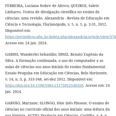
FERREIRA, Luciana Nobre de Abreu; QUEIROZ, Salete
Linhares. Textos de divulgação científica no ensino de
ciências: uma revisão. Alexandria - Revista de Educação em
Ciência e Tecnologia, Florianópolis, v. 5, n. 1, p. 3-31, 2012.
Disponível em:
https://periodicos.ufsc.br/index.php/alexandria/article/view/37
Acesso em: 24 jan. 2024.
GABINI, Wanderlei Sebastião; DINIZ, Renato Eugênio da
Silva. A formação continuada, o uso do computador e as
aulas de ciências nos anos iniciais do ensino fundamental.
Ensaio Pesquisa em Educação em Ciências, Belo Horizonte,
v. 14, n. 3, p. 333-348, set-dez 2012. Disponível em:
https://doi.org/10.1590/1983-21172012140320
. Acesso em: 24
jan. 2024.
GARVÃO, Marzane; SLONGO, Iône Inês Pinsson. O ensino de
ciências no currículo oficial dos anos iniciais: uma leitura da
sua história. ACTIO: Docência em Ciências, Curitiba, v. 4, n.