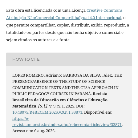
Esta obra está licenciada com uma Licença
Creative Commons
Atribuição-NãoComercial-CompartilhaIgual 4.0 Internacional
, o
que permite compartilhar, copiar, distribuir, exibir, reproduzir, a
totalidade ou partes desde que não tenha objetivo comercial e
sejam citados os autores e a fonte.
HOW TO CITE
LOPES ROMERO, Adriano; BARBOSA DA SILVA , Alex. THE
PRESENCE/ABSENCE OF THE STUDY OF SCIENCE
COMMUNICATION TEXTS AND THE CTSA APPROACH IN
PUBLIC PEDAGOGY COURSES IN PARANÁ.
Revista
Brasileira de Educação em Ciências e Educação
Matemática
,
[S. l.]
, v. 9, n. 1, 2025. DOI:
10.48075/ReBECEM.2025.v.9.n.1.33871
. Disponível em:
https://e-
revista.unioeste.br/index.php/rebecem/article/view/33871
.
Acesso em: 6 aug. 2026.