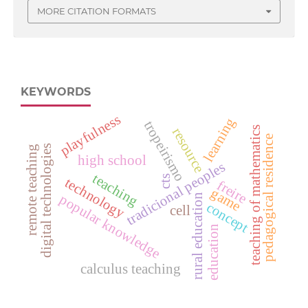
MORE CITATION FORMATS
KEYWORDS
playfulness
learning
tropeirismo
teaching of mathematics
resource
pedagogical residence
digital technologies
remote teaching
high school
tradicional peoples
teaching
cts
technology
freire
game
popular knowledge
rural education
concept
cell
education
calculus teaching