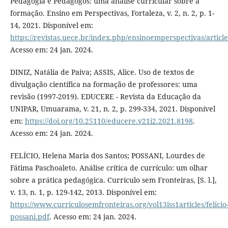
Pedagogia e Pedagogos: uma análise curricular sobre a
formação. Ensino em Perspectivas, Fortaleza, v. 2, n. 2, p. 1-
14, 2021. Disponível em:
https://revistas.uece.br/index.php/ensinoemperspectivas/articl
Acesso em: 24 jan. 2024.
DINIZ, Natália de Paiva; ASSIS, Alice. Uso de textos de
divulgação científica na formação de professores: uma
revisão (1997-2019). EDUCERE - Revista da Educação da
UNIPAR, Umuarama, v. 21, n. 2, p. 299-334, 2021. Disponível
em:
https://doi.org/10.25110/educere.v21i2.2021.8198
.
Acesso em: 24 jan. 2024.
FELÍCIO, Helena Maria dos Santos; POSSANI, Lourdes de
Fátima Paschoaleto. Análise crítica de currículo: um olhar
sobre a prática pedagógica. Currículo sem Fronteiras, [S. l.],
v. 13, n. 1, p. 129-142, 2013. Disponível em:
https://www.curriculosemfronteiras.org/vol13iss1articles/felicio
possani.pdf
. Acesso em: 24 jan. 2024.