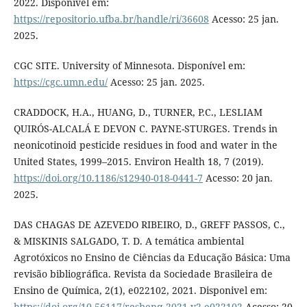
2022. Disponível em:
https://repositorio.ufba.br/handle/ri/36608
Acesso: 25 jan.
2025.
CGC SITE. University of Minnesota. Disponível em:
https://cgc.umn.edu/
Acesso: 25 jan. 2025.
CRADDOCK, H.A., HUANG, D., TURNER, P.C., LESLIAM
QUIRÓS-ALCALÁ E DEVON C. PAYNE-STURGES. Trends in
neonicotinoid pesticide residues in food and water in the
United States, 1999–2015. Environ Health 18, 7 (2019).
https://doi.org/10.1186/s12940-018-0441-7
Acesso: 20 jan.
2025.
DAS CHAGAS DE AZEVEDO RIBEIRO, D., GREFF PASSOS, C.,
& MISKINIS SALGADO, T. D. A temática ambiental
Agrotóxicos no Ensino de Ciências da Educação Básica: Uma
revisão bibliográfica. Revista da Sociedade Brasileira de
Ensino de Química, 2(1), e022102, 2021. Disponivel em:
https://doi.org/10.56117/resbenq.2021.v2.e022102
Acesso: 20