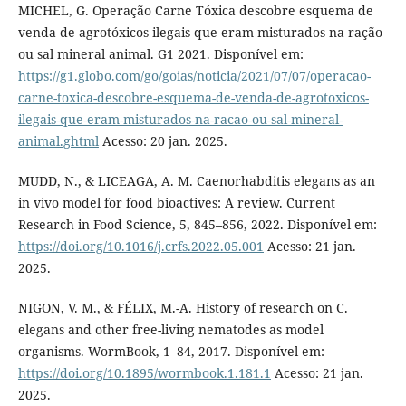
MICHEL, G. Operação Carne Tóxica descobre esquema de
venda de agrotóxicos ilegais que eram misturados na ração
ou sal mineral animal. G1 2021. Disponível em:
https://g1.globo.com/go/goias/noticia/2021/07/07/operacao-
carne-toxica-descobre-esquema-de-venda-de-agrotoxicos-
ilegais-que-eram-misturados-na-racao-ou-sal-mineral-
animal.ghtml
Acesso: 20 jan. 2025.
MUDD, N., & LICEAGA, A. M. Caenorhabditis elegans as an
in vivo model for food bioactives: A review. Current
Research in Food Science, 5, 845–856, 2022. Disponível em:
https://doi.org/10.1016/j.crfs.2022.05.001
Acesso: 21 jan.
2025.
NIGON, V. M., & FÉLIX, M.-A. History of research on C.
elegans and other free-living nematodes as model
organisms. WormBook, 1–84, 2017. Disponível em:
https://doi.org/10.1895/wormbook.1.181.1
Acesso: 21 jan.
2025.