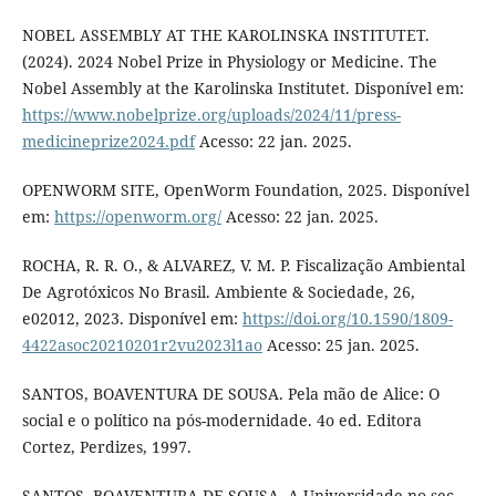
NOBEL ASSEMBLY AT THE KAROLINSKA INSTITUTET.
(2024). 2024 Nobel Prize in Physiology or Medicine. The
Nobel Assembly at the Karolinska Institutet. Disponível em:
https://www.nobelprize.org/uploads/2024/11/press-
medicineprize2024.pdf
Acesso: 22 jan. 2025.
OPENWORM SITE, OpenWorm Foundation, 2025. Disponível
em:
https://openworm.org/
Acesso: 22 jan. 2025.
ROCHA, R. R. O., & ALVAREZ, V. M. P. Fiscalização Ambiental
De Agrotóxicos No Brasil. Ambiente & Sociedade, 26,
e02012, 2023. Disponível em:
https://doi.org/10.1590/1809-
4422asoc20210201r2vu2023l1ao
Acesso: 25 jan. 2025.
SANTOS, BOAVENTURA DE SOUSA. Pela mão de Alice: O
social e o político na pós-modernidade. 4o ed. Editora
Cortez, Perdizes, 1997.
SANTOS, BOAVENTURA DE SOUSA. A Universidade no sec.