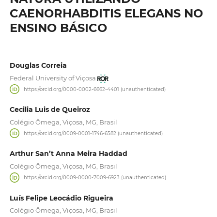
CAENORHABDITIS ELEGANS NO
ENSINO BÁSICO
Douglas Correia
Federal University of Viçosa
https://orcid.org/0000-0002-6662-4401 (unauthenticated)
Cecilia Luis de Queiroz
Colégio Ômega, Viçosa, MG, Brasil
https://orcid.org/0009-0001-1746-6582 (unauthenticated)
Arthur San’t Anna Meira Haddad
Colégio Ômega, Viçosa, MG, Brasil
https://orcid.org/0009-0000-7009-6923 (unauthenticated)
Luís Felipe Leocádio Rigueira
Colégio Ômega, Viçosa, MG, Brasil