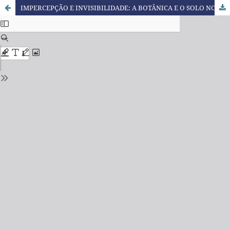
IMPERCEPÇÃO E INVISIBILIDADE: A BOTÂNICA E O SOLO NO INCONSCIENTE ESCOLAR