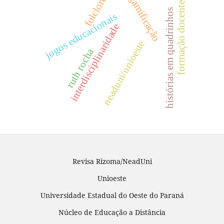
gamificação
folclore
formação docente
histórias em quadrinhos
jogos educacionais
interdisciplinaridade
neaduni/unioeste
ruth rocha
Revisa Rizoma/NeadUni
Unioeste
Universidade Estadual do Oeste do Paraná
Núcleo de Educação a Distância