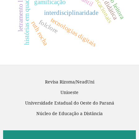
jogos educacionais
formação leitora
letramento literário
histórias em quadrinhos
gamificação
interdisciplinaridade
tecnologias digitais
folclore
ruth rocha
Revisa Rizoma/NeadUni
Unioeste
Universidade Estadual do Oeste do Paraná
Núcleo de Educação a Distância