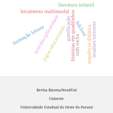
literatura infantil
letramento multimodal
histórias em quadrinhos
interdisciplinaridade
gamificação
folclore
neaduni/unioeste
formação leitora
jogos educacionais
sequência didática
ruth rocha
Revisa Rizoma/NeadUni
Unioeste
Universidade Estadual do Oeste do Paraná