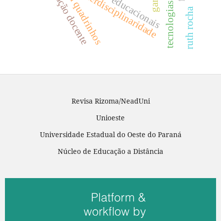
histórias em quadrinhos
tecnologias digitais
formação docente
jogos educacionais
interdisciplinaridade
ruth rocha
Revisa Rizoma/NeadUni
Unioeste
Universidade Estadual do Oeste do Paraná
Núcleo de Educação a Distância