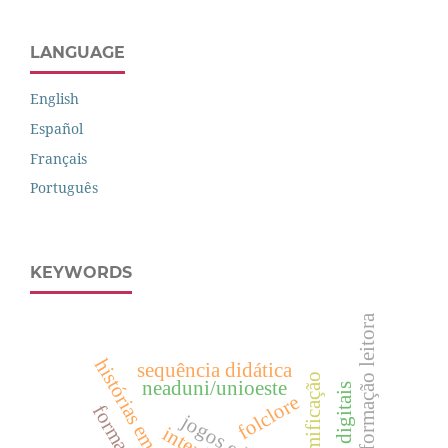
LANGUAGE
English
Español
Français
Português
KEYWORDS
formação leitora
sequência didática
gamificação
neaduni/unioeste
folclore