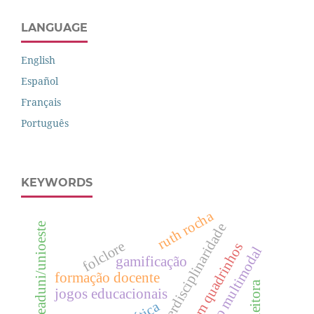
LANGUAGE
English
Español
Français
Português
KEYWORDS
ruth rocha
interdisciplinaridade
neaduni/unioeste
folclore
histórias em quadrinhos
letramento multimodal
gamificação
formação docente
jogos educacionais