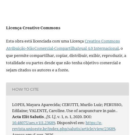
Licença Creative Commons
Esta obra está licenciada com uma Licença
Creative Commons
Atribuição-NãoComercial-CompartilhaIgual 4.0 Internacional
, o
que permite compartilhar, copiar, distribuir, exibir, reproduzir, a
totalidade ou partes desde que não tenha objetivo comercial e
sejam citados os autores e a fonte.
HOW TO CITE
LOPES, Mayara Aparecida; CERUTTI, Murilo Luíz; PERUSSO,
Edilaine; VALENTE, Caroline. Use of acupuncture in pain .
Acta Elit Salutis
,
[S. l.]
, v. 1, n. 1, 2020. DOI:
10.48075/aes.v1i1.23689
. Disponível em:
https://e-
revista.unioeste.br/index.php/salutis/article/view/23689
.
Acesso em: 6 aug. 2026.