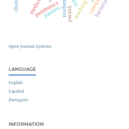
curriculum
medicine
resilience
bacteria
teaching
pandemics
parents
paraná
Open Journal Systems
LANGUAGE
English
Español
Português
INFORMATION