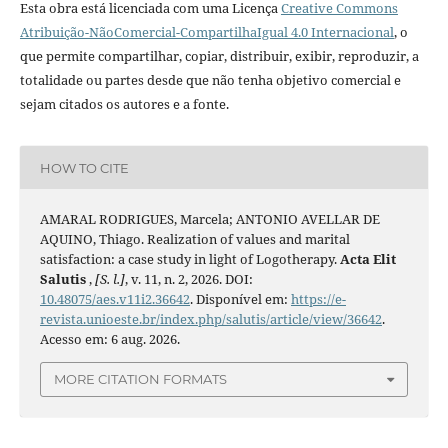
Esta obra está licenciada com uma Licença
Creative Commons
Atribuição-NãoComercial-CompartilhaIgual 4.0 Internacional
, o
que permite compartilhar, copiar, distribuir, exibir, reproduzir, a
totalidade ou partes desde que não tenha objetivo comercial e
sejam citados os autores e a fonte.
HOW TO CITE
AMARAL RODRIGUES, Marcela; ANTONIO AVELLAR DE
AQUINO, Thiago. Realization of values and marital
satisfaction: a case study in light of Logotherapy.
Acta Elit
Salutis
,
[S. l.]
, v. 11, n. 2, 2026. DOI:
10.48075/aes.v11i2.36642
. Disponível em:
https://e-
revista.unioeste.br/index.php/salutis/article/view/36642
.
Acesso em: 6 aug. 2026.
MORE CITATION FORMATS