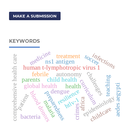
MAKE A SUBMISSION
KEYWORDS
medicine
infections
treatment
soccer
comprehensive health care
ns1 antigen
human t-lymphotropic virus 1
challenges
febrile
autonomy
teaching
parents
child health
curriculum
aedes aegypti
global health
health
resilience
dengue
preparedness
blood donors
patient
epidemiology
htlv-1
africa
malaria
crimes
childcare
bacteria