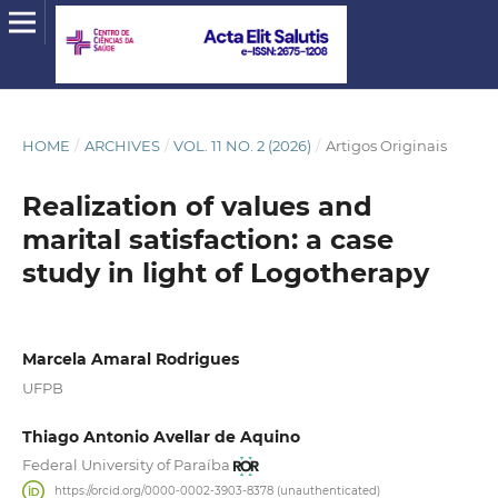
HOME
/
ARCHIVES
/
VOL. 11 NO. 2 (2026)
/
Artigos Originais
Realization of values and
marital satisfaction: a case
study in light of Logotherapy
Marcela Amaral Rodrigues
UFPB
Thiago Antonio Avellar de Aquino
Federal University of Paraíba
https://orcid.org/0000-0002-3903-8378 (unauthenticated)