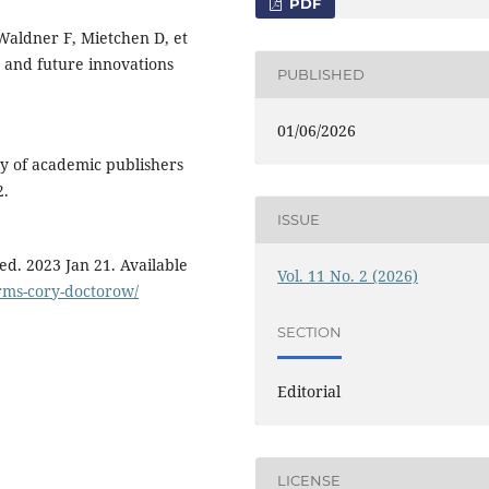
PDF
Waldner F, Mietchen D, et
t and future innovations
PUBLISHED
01/06/2026
ly of academic publishers
2.
ISSUE
ed. 2023 Jan 21. Available
Vol. 11 No. 2 (2026)
orms-cory-doctorow/
SECTION
Editorial
LICENSE