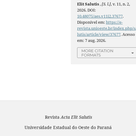
Elit Salutis
,
[S. l.]
, v. 11, n. 2,
2026. DOI:
10.48075/aes.v11i2.37677
.
Disponível em:
https://e-
revista.unioeste.br/index.php/s
lutis/article/view/37677
. Acesso
em: 7 aug. 2026.
MORE CITATION
FORMATS
Revista
Acta Elit Salutis
Universidade Estadual do Oeste do Paraná