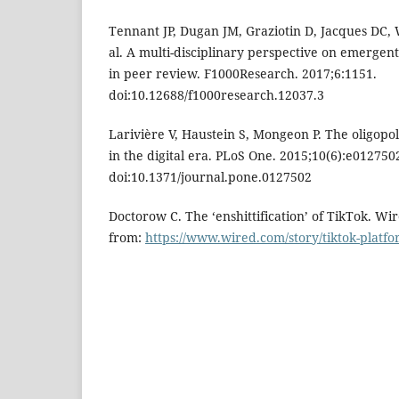
Tennant JP, Dugan JM, Graziotin D, Jacques DC, 
al. A multi-disciplinary perspective on emergen
in peer review. F1000Research. 2017;6:1151.
doi:10.12688/f1000research.12037.3
Larivière V, Haustein S, Mongeon P. The oligopo
in the digital era. PLoS One. 2015;10(6):e012750
doi:10.1371/journal.pone.0127502
Doctorow C. The ‘enshittification’ of TikTok. Wir
from:
https://www.wired.com/story/tiktok-platf