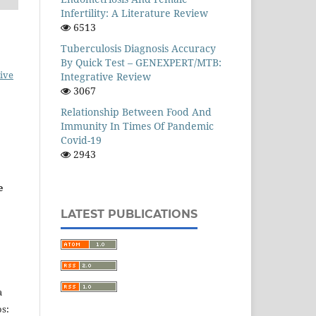
Infertility: A Literature Review
6513
Tuberculosis Diagnosis Accuracy
By Quick Test – GENEXPERT/MTB:
ive
Integrative Review
3067
Relationship Between Food And
Immunity In Times Of Pandemic
Covid-19
2943
e
LATEST PUBLICATIONS
a
s: