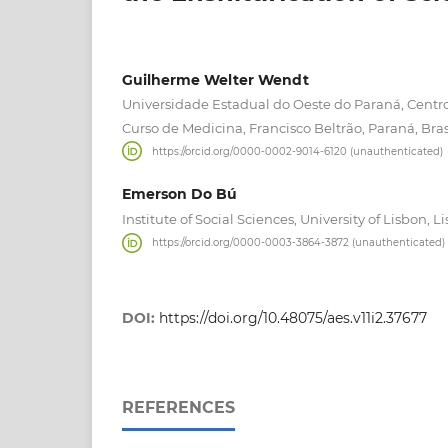
Guilherme Welter Wendt
Universidade Estadual do Oeste do Paraná, Centro
Curso de Medicina, Francisco Beltrão, Paraná, Bras
https://orcid.org/0000-0002-9014-6120 (unauthenticated)
Emerson Do Bú
Institute of Social Sciences, University of Lisbon, L
https://orcid.org/0000-0003-3864-3872 (unauthenticated)
DOI:
https://doi.org/10.48075/aes.v11i2.37677
REFERENCES