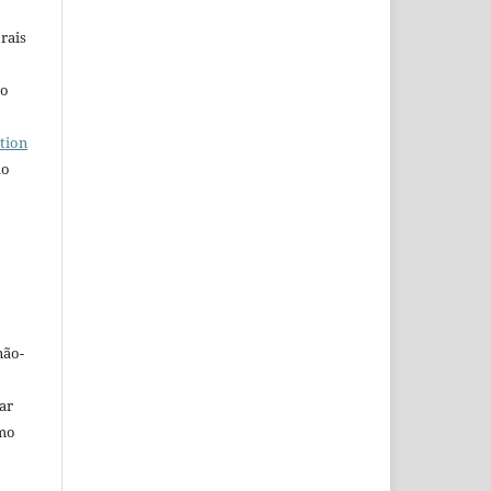
rais
ho
tion
do
não-
car
omo