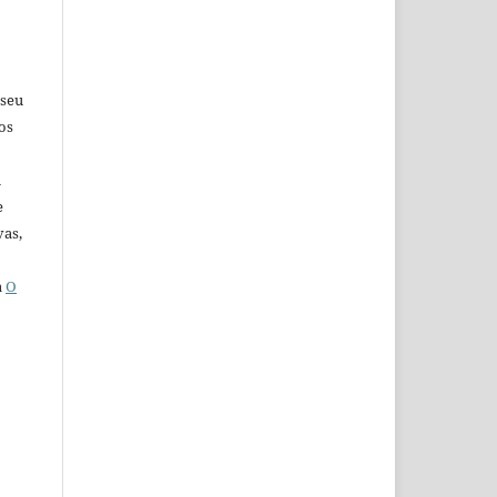
 seu
os
u
e
vas,
a
O