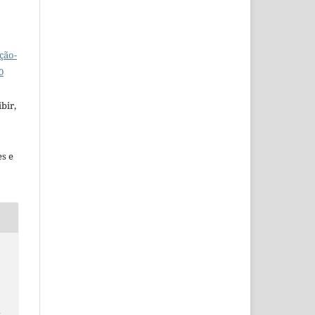
ção-
0
bir,
es e
a