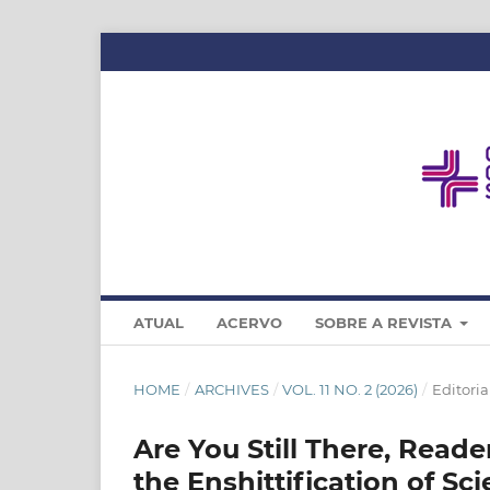
ATUAL
ACERVO
SOBRE A REVISTA
HOME
/
ARCHIVES
/
VOL. 11 NO. 2 (2026)
/
Editoria
Are You Still There, Read
the Enshittification of Sc