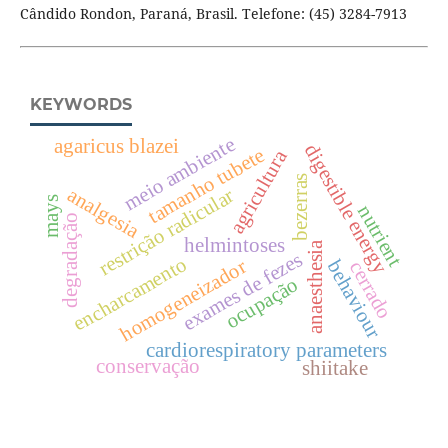
Cândido Rondon, Paraná, Brasil. Telefone: (45) 3284-7913
KEYWORDS
meio ambiente
agaricus blazei
digestible energy
tamanho tubete
agricultura
bezerras
analgesia
restrição radicular
mays
nutrient
degradação
helmintoses
anaesthesia
exames de fezes
encharcamento
homogeneizador
behaviour
cerrado
ocupação
cardiorespiratory parameters
conservação
shiitake