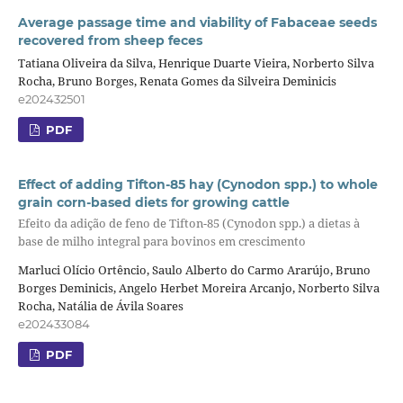
Average passage time and viability of Fabaceae seeds
recovered from sheep feces
Tatiana Oliveira da Silva, Henrique Duarte Vieira, Norberto Silva
Rocha, Bruno Borges, Renata Gomes da Silveira Deminicis
e202432501
PDF
Effect of adding Tifton-85 hay (Cynodon spp.) to whole
grain corn-based diets for growing cattle
Efeito da adição de feno de Tifton-85 (Cynodon spp.) a dietas à
base de milho integral para bovinos em crescimento
Marluci Olício Ortêncio, Saulo Alberto do Carmo Ararújo, Bruno
Borges Deminicis, Angelo Herbet Moreira Arcanjo, Norberto Silva
Rocha, Natália de Ávila Soares
e202433084
PDF