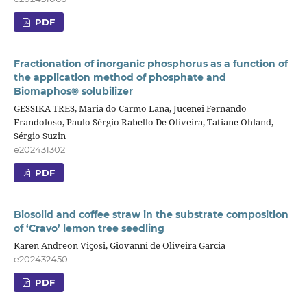
PDF
Fractionation of inorganic phosphorus as a function of
the application method of phosphate and
Biomaphos® solubilizer
GESSIKA TRES, Maria do Carmo Lana, Jucenei Fernando
Frandoloso, Paulo Sérgio Rabello De Oliveira, Tatiane Ohland,
Sérgio Suzin
e202431302
PDF
Biosolid and coffee straw in the substrate composition
of ‘Cravo’ lemon tree seedling
Karen Andreon Viçosi, Giovanni de Oliveira Garcia
e202432450
PDF