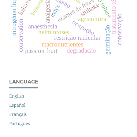
tratamento térmico
nitrogênio líquido
behaviour
bezerras
exames de fezes
analgesia
shiitake
mays
conservação
agricultura
ocupação
conservation
anaesthesia
germinação
helmintoses
restrição radicular
macronutrientes
degradação
passion fruit
LANGUAGE
English
Español
Français
Português