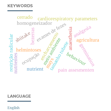
KEYWORDS
cerrado
cardiorespiratory parameters
homogeneizador
exames de fezes
analgesia
anaesthesia
bezerras
shiitake
encharcamento
restrição radicular
meio ambiente
agricultura
tamanho tubete
germination
helmintoses
behaviour
ocupação
nutrientes
mays
nutrient
pain assesmenten
LANGUAGE
English