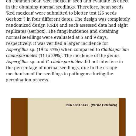
on common bean ‘Red mexican’ seed and evaluate its effect
in the obtaining normal seedlings. Therefore, bean seeds
'Red mexican' were submitted to blotter test (25 seeds
-1
Gerbox
) in four different dates. The design was completely
randomized design (CRD) and each assessed data had eight
replicates (Gerbox). The fungi incidence and obtaining
normal seedlings were evaluated at 5 and 9 days,
respectively. It was verified a larger incidence for
Aspergillus
sp. (19 to 57%) when compared to
Cladosporium
cladosporioides
(11 to 29%). The incidence of the genus
Aspergillus
sp. and
C.
cladosporioides
did not interfere in
the percentage of normal seedlings, due to the escape
mechanism of the seedlings to pathogens during the
germination process.