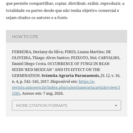
que permite compartilhar, copiar, distribuir, exibir, reproduzir, a
totalidade ou partes desde que não tenha objetivo comercial e
sejam citados os autores e a fonte.
HOW TO CITE
FERREIRA, Deziany da Silva; PIRES, Luana Martins; DE
OLIVEIRA, Thiago Alves Santos; PEIXOTO, Nei; CARVALHO,
Daniel Diego Costa. OCCURRENCE OF FUNGI IN BEAN
SEEDS ’RED MEXICAN ’ AND ITS EFFECT ON THE
GERMINATION.
Scientia Agraria Paranaensis
,
[S. l.]
, v. 16,
n. 4, p. 542–545, 2017. Disponível em:
https://e-
revista.unioeste.br/index.php/scientiaagraria/article/view/1
5581
. Acesso em: 7 aug. 2026.
MORE CITATION FORMATS