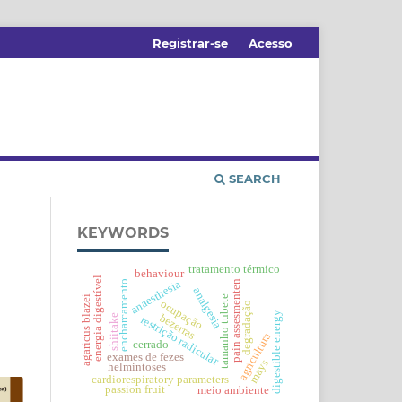
Registrar-se
Acesso
SEARCH
KEYWORDS
tratamento térmico
behaviour
energia digestível
anaesthesia
pain assesmenten
encharcamento
analgesia
agaricus blazei
tamanho tubete
ocupação
degradação
digestible energy
bezerras
shiitake
restrição radicular
agricultura
cerrado
exames de fezes
mays
helmintoses
cardiorespiratory parameters
passion fruit
meio ambiente