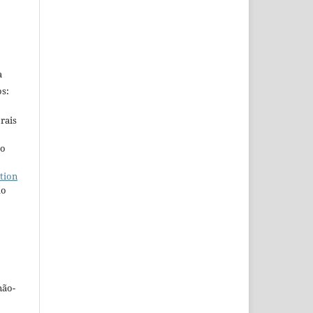
a
s:
rais
ho
tion
do
não-