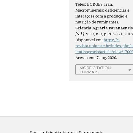
Teles; BORGES, Iran.
Macrominerais: deficiências e
interações com a produção e
nutrição de ruminantes.
Scientia Agraria Paranaensis
[S. l.]
, v. 17, n. 3, p. 263–271, 2018
Disponível em:
https://e-
revista.unioeste.br/index.php/s
ientiaagraria/article/view/1766
Acesso em: 7 aug. 2026.
MORE CITATION
FORMATS
Revista Scientia Agraria Paranaensis