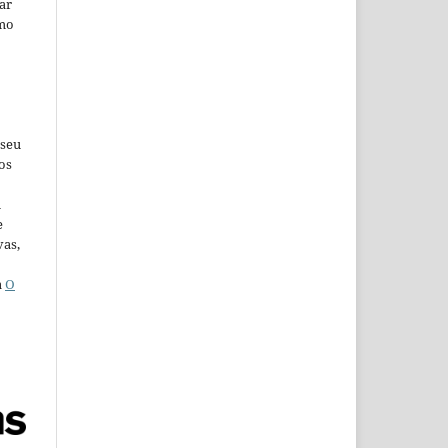
car
omo
 seu
os
u
e
vas,
a
O