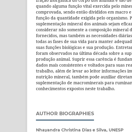
fração inorgânica do corpo dos animais e são de
quando alguma função vital exercida pelo mine
comprovada, sendo então divididos em macro e
função da quantidade exigida pelo organismo. 
suplementação mineral dos animais sejam eficaz
considerar não somente a composição mineral d
fornecidos, mas também as necessidades diárias
todas as fases de sua vida para manter adequa
suas funções biológicas e sua produção. Entreta
foram observados na última década sobre a sup
produção animal. Suprir essa carência é funda
dados mais consistentes e voltados para suas re
trabalho, além de levar ao leitor informações i
nutrição mineral, também pode auxiliar direta
suplementação de macrominerais para ruminan
conhecimentos expostos neste trabalho.
AUTHOR BIOGRAPHIES
Nhayandra Christina Dias e Silva, UNESP