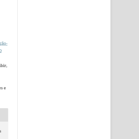
ção-
0
bir,
es e
s