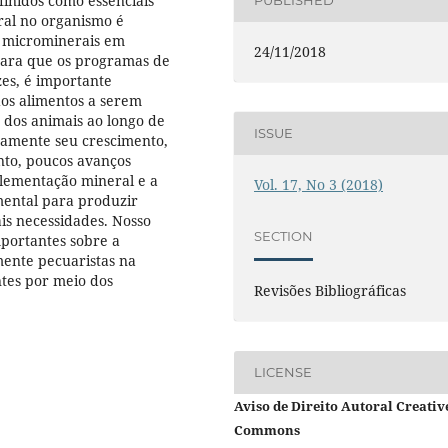
finidos como essenciais
PUBLISHED
ral no organismo é
 microminerais em
24/11/2018
Para que os programas de
es, é importante
os alimentos a serem
 dos animais ao longo de
ISSUE
damente seu crescimento,
nto, poucos avanços
lementação mineral e a
Vol. 17, No 3 (2018)
mental para produzir
ais necessidades. Nosso
SECTION
mportantes sobre a
mente pecuaristas na
tes por meio dos
Revisões Bibliográficas
LICENSE
Aviso de Direito Autoral Creativ
Commons