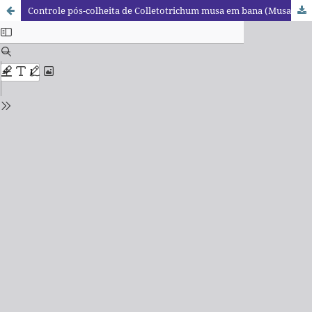
Controle pós-colheita de Colletotrichum musa em bana (Musa sp.) por cânfora (Artemísia camphorata) e quitosana