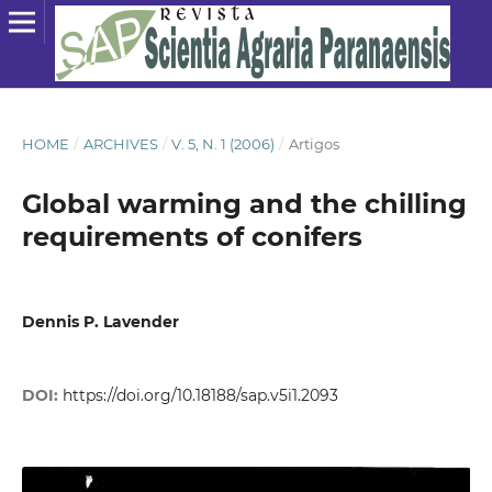
HOME
/
ARCHIVES
/
V. 5, N. 1 (2006)
/
Artigos
Global warming and the chilling
requirements of conifers
Dennis P. Lavender
DOI:
https://doi.org/10.18188/sap.v5i1.2093