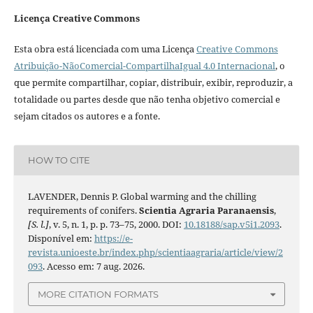
Licença Creative Commons
Esta obra está licenciada com uma Licença
Creative Commons
Atribuição-NãoComercial-CompartilhaIgual 4.0 Internacional
, o
que permite compartilhar, copiar, distribuir, exibir, reproduzir, a
totalidade ou partes desde que não tenha objetivo comercial e
sejam citados os autores e a fonte.
HOW TO CITE
LAVENDER, Dennis P. Global warming and the chilling
requirements of conifers.
Scientia Agraria Paranaensis
,
[S. l.]
, v. 5, n. 1, p. p. 73–75, 2000. DOI:
10.18188/sap.v5i1.2093
.
Disponível em:
https://e-
revista.unioeste.br/index.php/scientiaagraria/article/view/2
093
. Acesso em: 7 aug. 2026.
MORE CITATION FORMATS