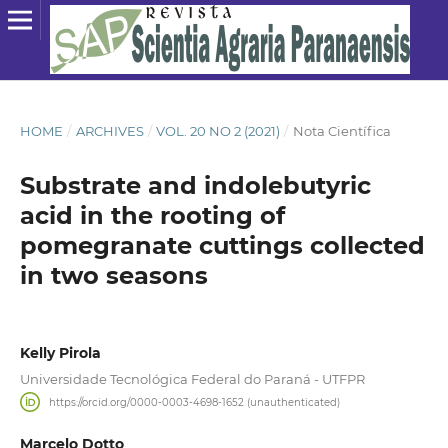
HOME
/
ARCHIVES
/
VOL. 20 NO 2 (2021)
/
Nota Científica
Substrate and indolebutyric
acid in the rooting of
pomegranate cuttings collected
in two seasons
Kelly Pirola
Universidade Tecnológica Federal do Paraná - UTFPR
https://orcid.org/0000-0003-4698-1652 (unauthenticated)
Marcelo Dotto