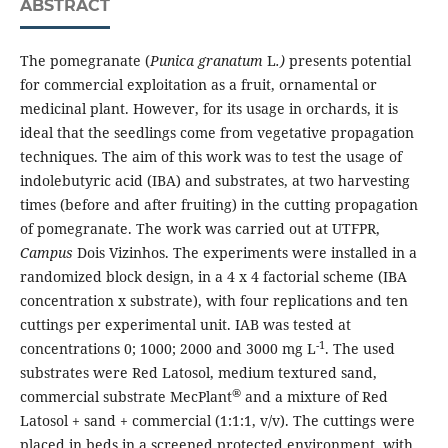
ABSTRACT
The pomegranate (
Punica granatum
L
.)
presents potential
for commercial exploitation as a fruit, ornamental or
medicinal plant. However, for its usage in orchards, it is
ideal that the seedlings come from vegetative propagation
techniques. The aim of this work was to test the usage of
indolebutyric acid (IBA) and substrates, at two harvesting
times (before and after fruiting) in the cutting propagation
of pomegranate. The work was carried out at UTFPR,
Campus
Dois Vizinhos. The experiments were installed in a
randomized block design, in a 4 x 4 factorial scheme (IBA
concentration x substrate), with four replications and ten
cuttings per experimental unit. IAB was tested at
-1
concentrations 0; 1000; 2000 and 3000 mg L
. The used
substrates were Red Latosol, medium textured sand,
®
commercial substrate MecPlant
and a mixture of Red
Latosol + sand + commercial (1:1:1, v/v). The cuttings were
placed in beds in a screened protected environment, with