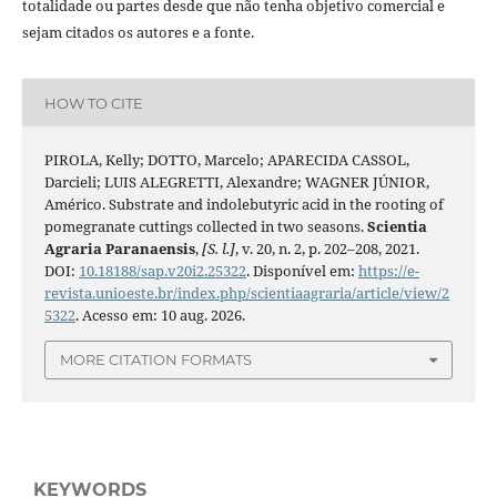
totalidade ou partes desde que não tenha objetivo comercial e
sejam citados os autores e a fonte.
HOW TO CITE
PIROLA, Kelly; DOTTO, Marcelo; APARECIDA CASSOL,
Darcieli; LUIS ALEGRETTI, Alexandre; WAGNER JÚNIOR,
Américo. Substrate and indolebutyric acid in the rooting of
pomegranate cuttings collected in two seasons.
Scientia
Agraria Paranaensis
,
[S. l.]
, v. 20, n. 2, p. 202–208, 2021.
DOI:
10.18188/sap.v20i2.25322
. Disponível em:
https://e-
revista.unioeste.br/index.php/scientiaagraria/article/view/2
5322
. Acesso em: 10 aug. 2026.
MORE CITATION FORMATS
KEYWORDS