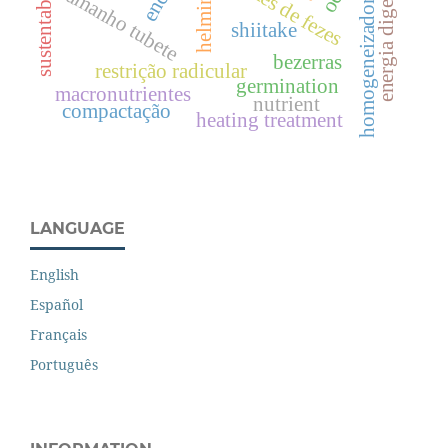
sustentabilidade
helmintoses
energia digestível
exames de fezes
tamanho tubete
homogeneizador
shiitake
bezerras
restrição radicular
germination
macronutrientes
nutrient
compactação
heating treatment
LANGUAGE
English
Español
Français
Português