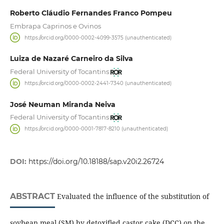
Roberto Cláudio Fernandes Franco Pompeu
Embrapa Caprinos e Ovinos
https://orcid.org/0000-0002-4099-3575 (unauthenticated)
Luiza de Nazaré Carneiro da Silva
Federal University of Tocantins
https://orcid.org/0000-0002-2441-7340 (unauthenticated)
José Neuman Miranda Neiva
Federal University of Tocantins
https://orcid.org/0000-0001-7817-8210 (unauthenticated)
DOI:
https://doi.org/10.18188/sap.v20i2.26724
ABSTRACT
Evaluated the influence of the substitution of
soybean meal (SM) by detoxified castor cake (DCC) on the