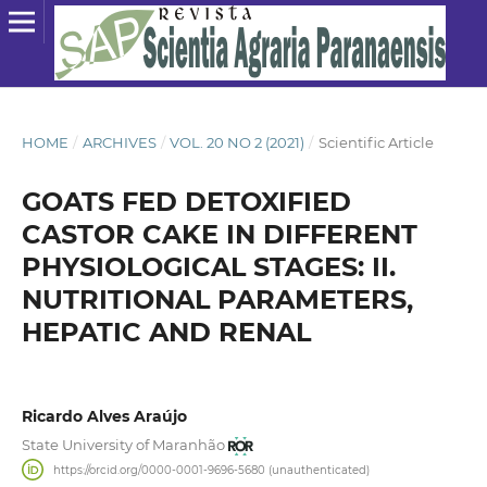
HOME
/
ARCHIVES
/
VOL. 20 NO 2 (2021)
/
Scientific Article
GOATS FED DETOXIFIED
CASTOR CAKE IN DIFFERENT
PHYSIOLOGICAL STAGES: II.
NUTRITIONAL PARAMETERS,
HEPATIC AND RENAL
Ricardo Alves Araújo
State University of Maranhão
https://orcid.org/0000-0001-9696-5680 (unauthenticated)