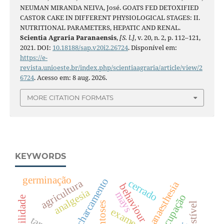
NEUMAN MIRANDA NEIVA, José. GOATS FED DETOXIFIED
CASTOR CAKE IN DIFFERENT PHYSIOLOGICAL STAGES: II.
NUTRITIONAL PARAMETERS, HEPATIC AND RENAL.
Scientia Agraria Paranaensis
,
[S. l.]
, v. 20, n. 2, p. 112–121,
2021. DOI:
10.18188/sap.v20i2.26724
. Disponível em:
https://e-
revista.unioeste.br/index.php/scientiaagraria/article/view/2
6724
. Acesso em: 8 aug. 2026.
MORE CITATION FORMATS
KEYWORDS
germinação
encharcamento
cerrado
agricultura
anaesthesia
behaviour
analgesia
mays
ocupação