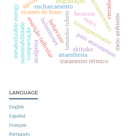
macronutrientes
degradação
cerrado
encharcamento
metabolizable energy
exames de fezes
bezerras
tamanho tubete
meio ambiente
mays
restrição radicular
helmintoses
behaviour
homogeneizador
sustentabilidade
compactação
pain assesmenten
analgesia
shiitake
anaesthesia
tratamento térmico
LANGUAGE
English
Español
Français
Português