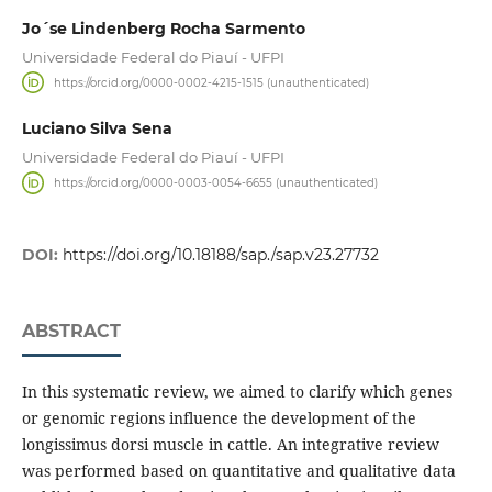
Jo´se Lindenberg Rocha Sarmento
Universidade Federal do Piauí - UFPI
https://orcid.org/0000-0002-4215-1515 (unauthenticated)
Luciano Silva Sena
Universidade Federal do Piauí - UFPI
https://orcid.org/0000-0003-0054-6655 (unauthenticated)
DOI:
https://doi.org/10.18188/sap./sap.v23.27732
ABSTRACT
In this systematic review, we aimed to clarify which genes
or genomic regions influence the development of the
longissimus dorsi muscle in cattle. An integrative review
was performed based on quantitative and qualitative data