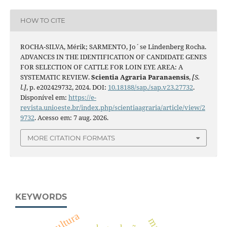
HOW TO CITE
ROCHA-SILVA, Mérik; SARMENTO, Jo´se Lindenberg Rocha.
ADVANCES IN THE IDENTIFICATION OF CANDIDATE GENES
FOR SELECTION OF CATTLE FOR LOIN EYE AREA: A
SYSTEMATIC REVIEW.
Scientia Agraria Paranaensis
,
[S.
l.]
, p. e202429732, 2024. DOI:
10.18188/sap./sap.v23.27732
.
Disponível em:
https://e-
revista.unioeste.br/index.php/scientiaagraria/article/view/2
9732
. Acesso em: 7 aug. 2026.
MORE CITATION FORMATS
KEYWORDS
agricultura