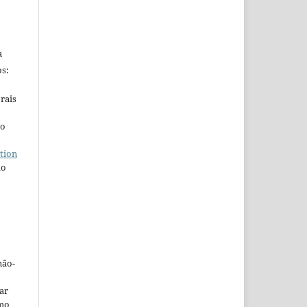
a
s:
rais
ho
tion
do
não-
car
omo