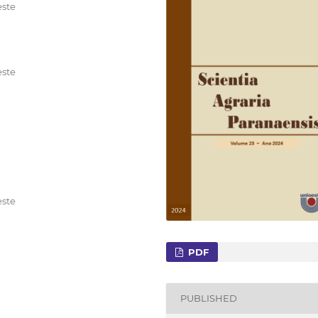
este
este
este
PDF
PUBLISHED