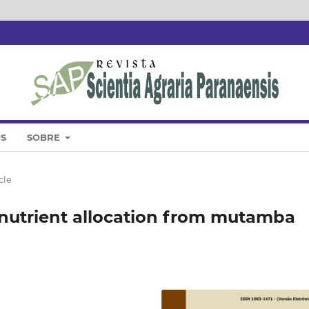
IS
SOBRE
cle
utrient allocation from mutamba