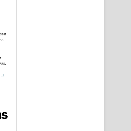
 seu
os
u
e
vas,
a
O