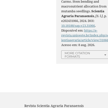
Carmo. Stem bending and
macronutrient allocation from
mutamba seedlings.
Scientia
Agraria Paranaensis
,
[S. l.]
, p.
e202431066, 2024. DOI:
10.18188/sap.v23.31066
.
Disponível em:
https://e-
revista.unioeste.br/index.php/s
ientiaagraria/article/view/3106
Acesso em: 8 aug. 2026.
MORE CITATION
FORMATS
Revista Scientia Agraria Paranaensis