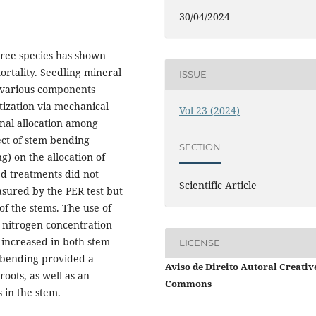
30/04/2024
tree species has shown
ortality. Seedling mineral
ISSUE
he various components
ization via mechanical
Vol 23 (2024)
onal allocation among
fect of stem bending
SECTION
) on ​​the allocation of
d treatments did not
Scientific Article
asured by the PER test but
f the stems. The use of
n nitrogen concentration
 increased in both stem
LICENSE
m bending provided a
Aviso de Direito Autoral Creativ
roots, as well as an
Commons
 in the stem.