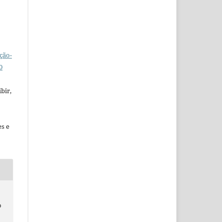
ção-
0
bir,
es e
o